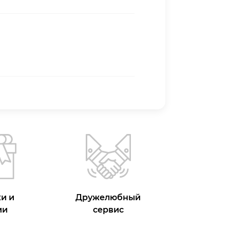
и и
Дружелюбный
ии
сервис