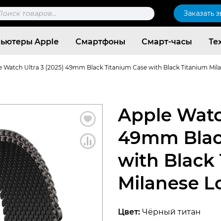
к
Заказать 
ров
ьютеры Apple
Смартфоны
Смарт-часы
Те
e Watch Ultra 3 (2025) 49mm Black Titanium Case with Black Titanium Mi
Apple Watch
49mm Blac
with Black
Milanese 
Согласен c
политикой конфиденциальности
Цвет:
Чёрный титан