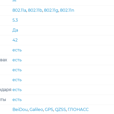
M
802.11a
,
802.11b
,
802.11g
,
802.11n
5.3
Да
42
есть
вах
есть
есть
есть
ндаря
есть
чты
есть
BeiDou
,
Galileo
,
GPS
,
QZSS
,
ГЛОНАСС