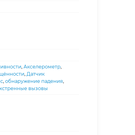
тивности
,
Акселерометр
,
ещённости
,
Датчик
с
,
обнаружение падения
,
кстренные вызовы