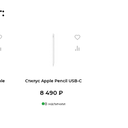
:
le
Стилус Apple Pencil USB-C
8 490
₽
ервоначальная
екущая
В наличии
ена
на:
Купить в 1 клик
ставляла
В корзину
0 ₽.