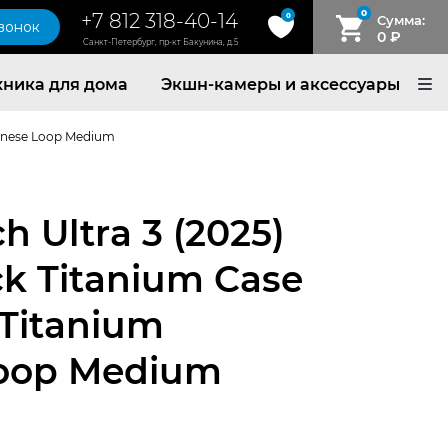
0
+7 812 318-40-14
0
Сумма:
звонок
0
₽
Санкт-Петербург, пр-кт Бакунина, д.5
хника для дома
Экшн-камеры и аксессуары
lanese Loop Medium
 Ultra 3 (2025)
k Titanium Case
 Titanium
Loop Medium