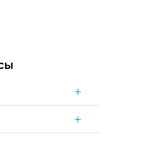
0 ₽.
сы