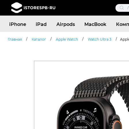
Поис
това
Поиск
iPhone
iPad
Airpods
MacBook
Комп
товаров
/
/
/
/
Главная
Каталог
Apple Watch
Watch Ultra 3
Appl