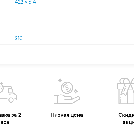
422 × 514
S10
вка за 2
Низкая цена
Скидк
часа
акц