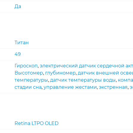
Да
Титан
49
Гироскоп
,
электрический датчик сердечной ак
Высотомер
,
глубиномер
,
датчик внешней осв
температуры
,
датчик температуры воды
,
компа
стадии сна
,
управление жестами
,
экстренная
,
э
Retina LTPO OLED