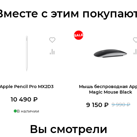
Вместе с этим покупают
Apple Pencil Pro MX2D3
Мышь беспроводная App
Magic Mouse Black
10 490
₽
9 150
₽
9 990
₽
П
Т
В наличии
В наличии
ц
це
пить в 1 клик
Купить в 1 клик
Вы смотрели
со
9
В корзину
В корзину
9
15