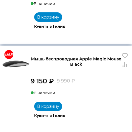
В наличии
В корзину
Купить в 1 клик
Мышь беспроводная Apple Magic Mouse
Black
9 150
₽
9 990
₽
Первоначальна
Текущая
В наличии
цена
цена:
составляла
9
В корзину
9
150 ₽.
Купить в 1 клик
990 ₽.