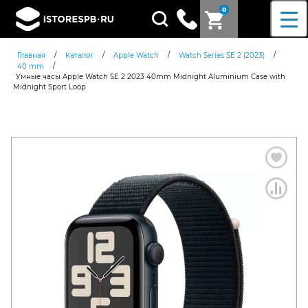
0
Поиск
товаров
/
/
/
/
Главная
Каталог
Apple Watch
Watch Series SE 2 (2023)
/
40 mm
Умные часы Apple Watch SE 2 2023 40mm Midnight Aluminium Case with
Midnight Sport Loop
Согласен c
политикой