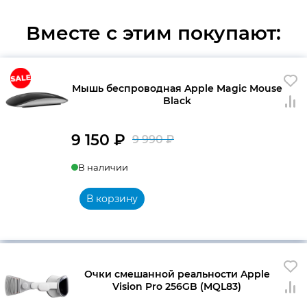
Вместе с этим покупают:
Мышь беспроводная Apple Magic Mouse
Black
9 150
₽
9 990
₽
Первоначальна
Текущая
В наличии
цена
цена:
составляла
9
В корзину
9
150 ₽.
990 ₽.
Очки смешанной реальности Apple
Vision Pro 256GB (MQL83)