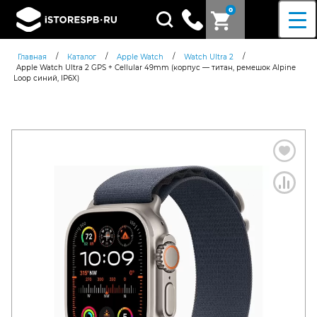
0
Поиск
товаров
/
/
/
/
Главная
Каталог
Apple Watch
Watch Ultra 2
Apple Watch Ultra 2 GPS + Cellular 49mm (корпус — титан, ремешок Alpine
Loop синий, IP6X)
Согласен c
политикой