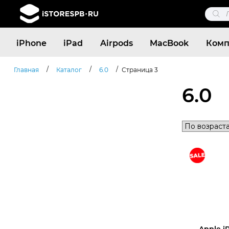
Поис
това
Поиск
iPhone
iPad
Airpods
MacBook
Комп
товаров
/
/
/
Главная
Каталог
6.0
Страница 3
6.0
Apple i