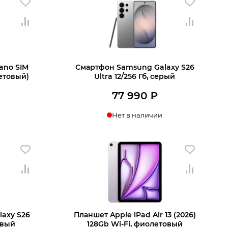
77
990 ₽.
990 ₽.
nano SIM
Смартфон Samsung Galaxy S26
етовый)
Ultra 12/256 Гб, серый
77 990
₽
Нет в наличии
axy S26
Планшет Apple iPad Air 13 (2026)
зовый
128Gb Wi-Fi, фиолетовый