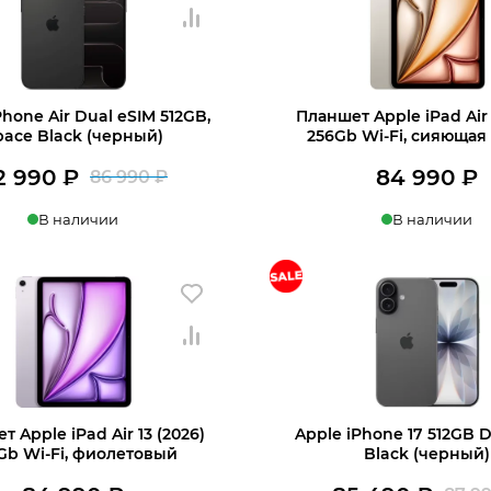
Phone Air Dual eSIM 512GB,
Планшет Apple iPad Air 
pace Black (черный)
256Gb Wi-Fi, сияющая
2 990
₽
84 990
₽
86 990
₽
Первоначальная
Текущая
В наличии
В наличии
цена
цена:
составляла
82
ину
В корзину
86
990 ₽.
990 ₽.
 Apple iPad Air 13 (2026)
Apple iPhone 17 512GB 
Gb Wi-Fi, фиолетовый
Black (черный)