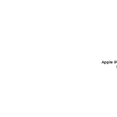
В корз
Apple i
В корз