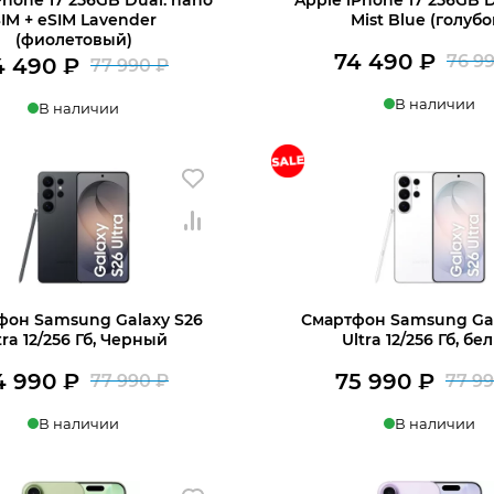
IM + eSIM Lavender
Mist Blue (голубо
(фиолетовый)
74 490
₽
76 9
4 490
₽
77 990
₽
Первоначальная
Текущая
В наличии
В наличии
цена
цена:
+7 812 318-40-14
составляла
74
ину
В корзину
77
490 ₽.
(c 10:00 до 21:00, без выходных)
990 ₽.
фон Samsung Galaxy S26
Смартфон Samsung Gal
tra 12/256 Гб, Черный
Ultra 12/256 Гб, бе
4 990
₽
75 990
₽
77 990
₽
77 9
Первоначальная
Текущая
В наличии
В наличии
цена
цена:
составляла
74
ину
В корзину