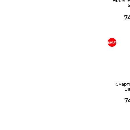
S
7
В корз
Смарт
Ul
7
В корз