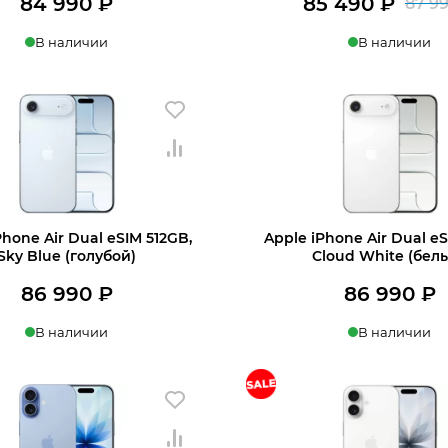
84 990
₽
85 490
₽
87 9
В наличии
В наличии
ину
В корзину
Phone Air Dual eSIM 512GB,
Apple iPhone Air Dual eS
Sky Blue (голубой)
Cloud White (бел
86 990
₽
86 990
₽
В наличии
В наличии
ину
В корзину