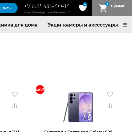
0
+7 812 318-40-14
0
Сумма:
звонок
Санкт-Петербург, пр-кт Бакунина, д.5
хника для дома
Экшн-камеры и аксессуары
Dual eSIM
Смартфон Samsung Galaxy S26