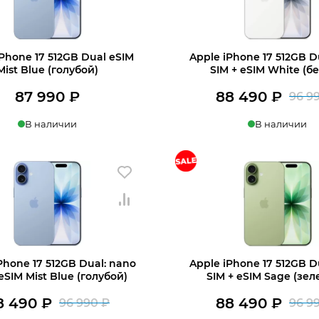
iPhone 17 512GB Dual eSIM
Apple iPhone 17 512GB D
Mist Blue (голубой)
SIM + eSIM White (б
87 990
₽
88 490
₽
96 9
В наличии
В наличии
ину
В корзину
Phone 17 512GB Dual: nano
Apple iPhone 17 512GB D
eSIM Mist Blue (голубой)
SIM + eSIM Sage (зе
8 490
₽
88 490
₽
96 990
₽
96 9
Первоначальная
Текущая