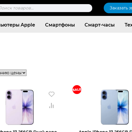
к
Заказать 
ров
ьютеры Apple
Смартфоны
Смарт-часы
Те
Согласен c
политикой конфиденциальности
Phone 17 256GB Dual: nano
Apple iPhone 17 256GB 