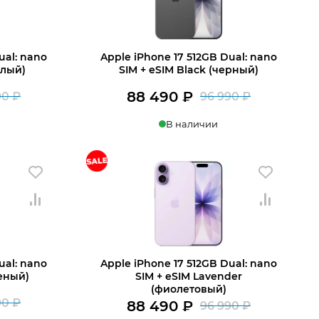
ual: nano
Apple iPhone 17 512GB Dual: nano
елый)
SIM + eSIM Black (черный)
88 490
₽
90
₽
96 990
₽
Первоначальная
Текущая
Первона
Текущая
В наличии
цена
цена:
цена
цена:
составляла
88
составля
88
В корзину
96
490 ₽.
96
490 ₽.
990 ₽.
990 ₽.
ual: nano
Apple iPhone 17 512GB Dual: nano
леный)
SIM + eSIM Lavender
(фиолетовый)
90
₽
88 490
₽
96 990
₽
Первоначальная
Текущая
Первона
Текущая