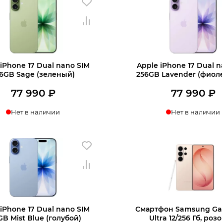
77
990 ₽.
990 ₽.
iPhone 17 Dual nano SIM
Apple iPhone 17 Dual 
6GB Sage (зеленый)
256GB Lavender (фиол
77 990
₽
77 990
₽
Нет в наличии
Нет в наличии
iPhone 17 Dual nano SIM
Смартфон Samsung Gal
GB Mist Blue (голубой)
Ultra 12/256 Гб, ро