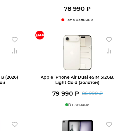
78 990
₽
Нет в наличии
13 (2026)
Apple iPhone Air Dual eSIM 512GB,
бой
Light Gold (золотой)
79 990
₽
86 990
₽
Первона
Текущая
В наличии
цена
цена:
составля
79
В корзину
86
990 ₽.