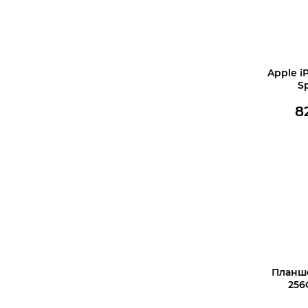
Apple i
S
8
В корз
Планшет
256