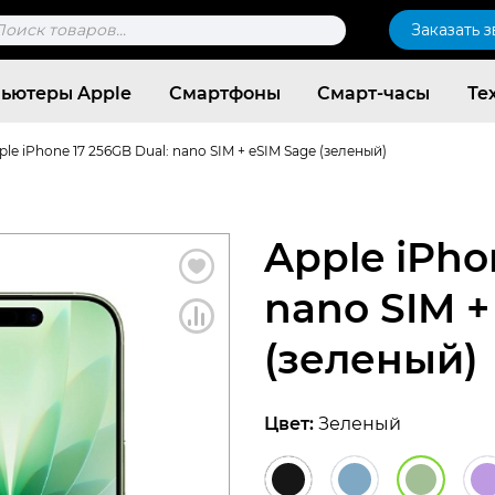
к
Заказать 
ров
ьютеры Apple
Смартфоны
Смарт-часы
Те
ple iPhone 17 256GB Dual: nano SIM + eSIM Sage (зеленый)
Apple iPho
nano SIM +
(зеленый)
Цвет:
Зеленый
Согласен c
политикой конфиденциальности