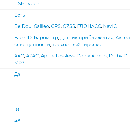
USB Type-C
Есть
BeiDou
,
Galileo
,
GPS
,
QZSS
,
ГЛОНАСС
,
NavIC
Face ID
,
Барометр
,
Датчик приближения
,
Аксе
освещённости
,
трёхосевой гироскоп
AAC
,
APAC
,
Apple Lossless
,
Dolby Atmos
,
Dolby Dig
MP3
Да
18
48