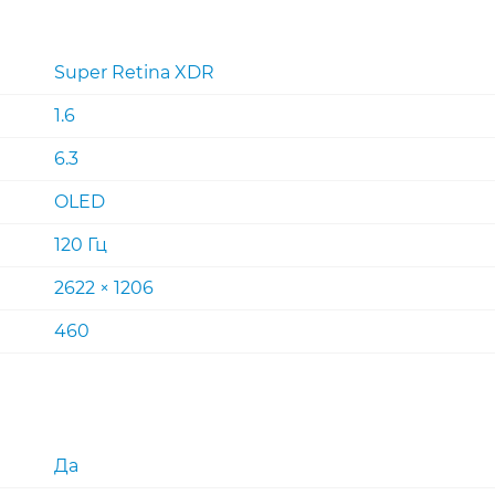
Super Retina XDR
1.6
6.3
OLED
120 Гц
2622 × 1206
460
Да