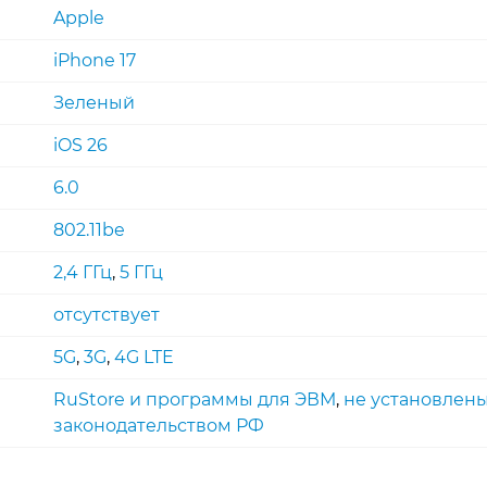
Apple
iPhone 17
Зеленый
iOS 26
6.0
802.11be
2,4 ГГц
,
5 ГГц
отсутствует
5G
,
3G
,
4G LTE
RuStore и программы для ЭВМ
,
не установлен
законодательством РФ