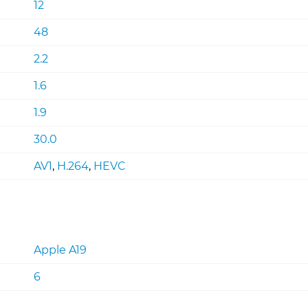
12
48
2.2
1.6
1.9
30.0
AV1
,
H.264
,
HEVC
Apple A19
6