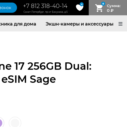
0
+7 812 318-40-14
0
Сумма:
звонок
0
₽
Санкт-Петербург, пр-кт Бакунина, д.5
хника для дома
Экшн-камеры и аксессуары
ne 17 256GB Dual:
 eSIM Sage