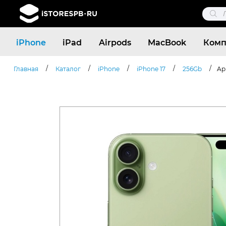
Поис
това
Поиск
iPhone
iPad
Airpods
MacBook
Комп
товаров
/
/
/
/
/
Главная
Каталог
iPhone
iPhone 17
256Gb
Ap