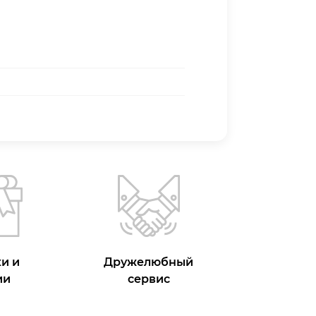
и и
Дружелюбный
ии
сервис