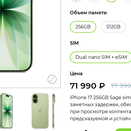
Объем памяти
256GB
512GB
+7 812 318-40-14
SIM
(c 10:00 до 21:00, без выходных)
Dual: nano SIM + eSIM
Цена
71 990
₽
77 99
iPhone 17 256GB Sage si
заметных задержек, обе
при просмотре контента 
предсказуемой и устойч
Количество