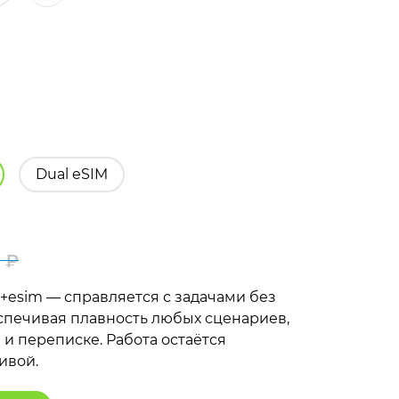
Dual eSIM
0
₽
Первоначальная
Текущая
m+esim — справляется с задачами без
цена
цена:
спечивая плавность любых сценариев,
и переписке. Работа остаётся
составляла
71
ивой.
77
990 ₽.