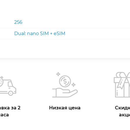
256
Dual: nano SIM + eSIM
вка за 2
Низкая цена
Скидк
часа
акц