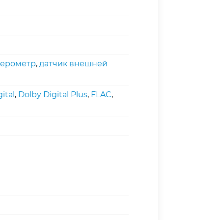
лерометр
,
датчик внешней
ital
,
Dolby Digital Plus
,
FLAC
,