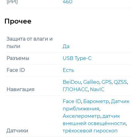
(PPI)
460
Защита от влаги и
пыли
Да
Разъемы
USB Type-C
Face ID
Есть
BeiDou
,
Galileo
,
GPS
,
QZSS
,
Навигация
ГЛОНАСС
,
NavIC
Face ID
,
Барометр
,
Датчик
приближения
,
Акселерометр
,
датчик
внешней освещённости
,
Датчики
трёхосевой гироскоп