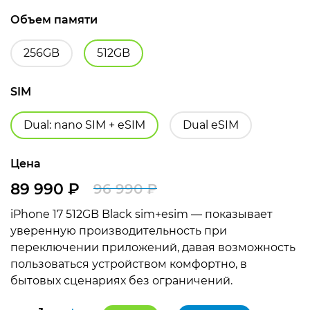
Объем памяти
256GB
512GB
SIM
Dual: nano SIM + eSIM
Dual eSIM
Цена
89 990
₽
96 990
₽
Первоначальная
Текущая
iPhone 17 512GB Black sim+esim — показывает
цена
цена:
уверенную производительность при
составляла
89
переключении приложений, давая возможность
пользоваться устройством комфортно, в
96
990 ₽.
бытовых сценариях без ограничений.
990 ₽.
Количество