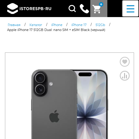
0
Поиск
товаров
/
/
/
/
/
Главная
Каталог
iPhone
iPhone 17
512Gb
Apple iPhone 17 512GB Dual: nano SIM + eSIM Black (черный)
Согласен c
политикой