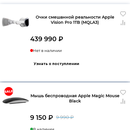
Очки смешанной реальности Apple
Vision Pro 1TB (MQLA3)
439 990
₽
Нет в наличии
Узнать о поступлении
Мышь беспроводная Apple Magic Mouse
Black
9 150
₽
9 990
₽
Первоначальна
Текущая
В наличии