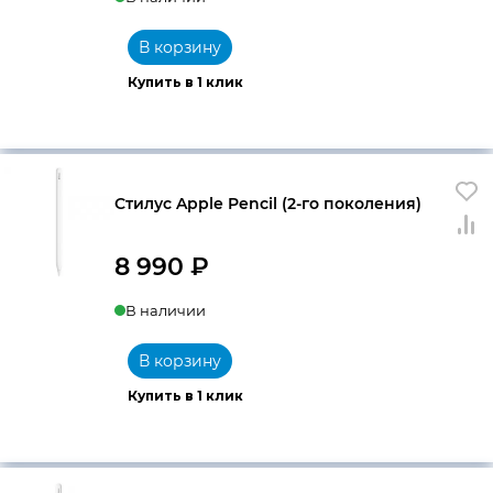
цена
цена:
составляла
9
В корзину
9
150 ₽.
Купить в 1 клик
990 ₽.
Стилус Apple Pencil (2-го поколения)
8 990
₽
В наличии
В корзину
Купить в 1 клик