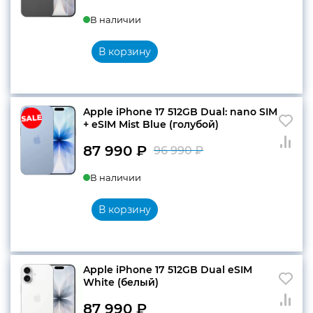
Первоначальн
Текущая
В наличии
цена
цена:
составляла
87
В корзину
96
990 ₽.
990 ₽.
Apple iPhone 17 512GB Dual: nano SIM
+ eSIM Mist Blue (голубой)
87 990
₽
96 990
₽
Первоначальн
Текущая
В наличии
цена
цена:
составляла
87
В корзину
96
990 ₽.
990 ₽.
Apple iPhone 17 512GB Dual eSIM
White (белый)
87 990
₽