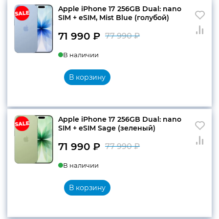
Apple iPhone 17 256GB Dual: nano
SIM + eSIM, Mist Blue (голубой)
71 990
₽
77 990
₽
Первоначальн
Текущая
В наличии
цена
цена:
составляла
71
В корзину
77
990 ₽.
990 ₽.
Apple iPhone 17 256GB Dual: nano
SIM + eSIM Sage (зеленый)
71 990
₽
77 990
₽
Первоначальн
Текущая
В наличии
цена
цена:
составляла
71
В корзину
77
990 ₽.
990 ₽.