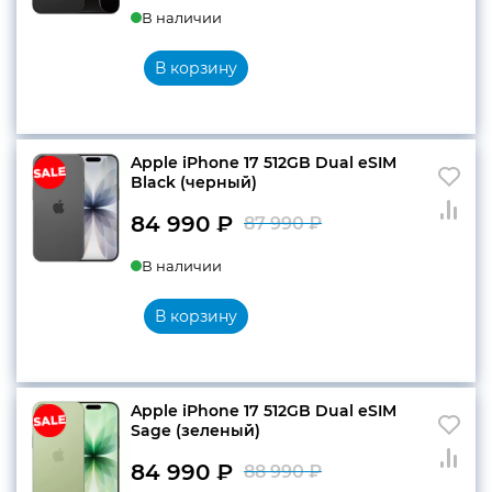
В наличии
цена
цена:
составляла
82
В корзину
86
990 ₽.
990 ₽.
Apple iPhone 17 512GB Dual eSIM
Black (черный)
84 990
₽
87 990
₽
Первоначальн
Текущая
В наличии
цена
цена:
составляла
84
В корзину
87
990 ₽.
990 ₽.
Apple iPhone 17 512GB Dual eSIM
Sage (зеленый)
84 990
₽
88 990
₽
Первоначальн
Текущая