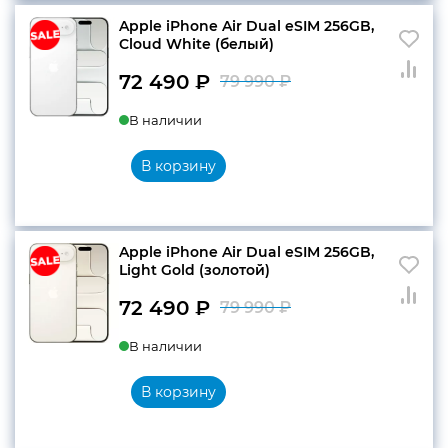
Apple iPhone Air Dual eSIM 256GB,
Cloud White (белый)
72 490
₽
79 990
₽
Первоначальн
Текущая
В наличии
цена
цена:
составляла
72
В корзину
79
490 ₽.
990 ₽.
Apple iPhone Air Dual eSIM 256GB,
Light Gold (золотой)
72 490
₽
79 990
₽
Первоначальн
Текущая
В наличии
цена
цена:
составляла
72
В корзину
79
490 ₽.
990 ₽.