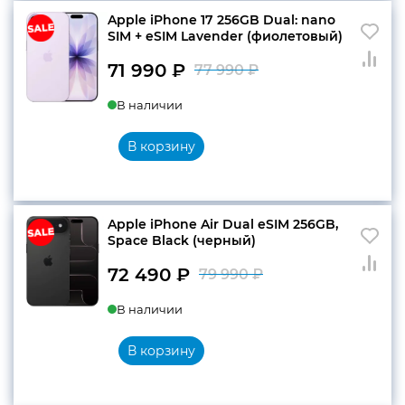
Apple iPhone 17 256GB Dual: nano
SIM + eSIM Lavender (фиолетовый)
71 990
₽
77 990
₽
Первоначальн
Текущая
В наличии
цена
цена:
составляла
71
В корзину
77
990 ₽.
990 ₽.
Apple iPhone Air Dual eSIM 256GB,
Space Black (черный)
72 490
₽
79 990
₽
Первоначальн
Текущая
В наличии
цена
цена:
составляла
72
В корзину
79
490 ₽.
990 ₽.