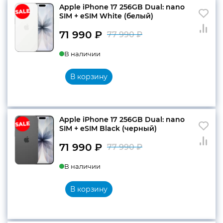
Apple iPhone 17 256GB Dual: nano
SIM + eSIM White (белый)
конфиденциальности
71 990
₽
77 990
₽
Первоначальн
Текущая
В наличии
цена
цена:
составляла
71
В корзину
+7 812 318-40-14
77
990 ₽.
(c 10:00 до 21:00, без
990 ₽.
выходных)
Apple iPhone 17 256GB Dual: nano
SIM + eSIM Black (черный)
71 990
₽
77 990
₽
Первоначальн
Текущая
В наличии
цена
цена:
составляла
71
В корзину
77
990 ₽.
990 ₽.