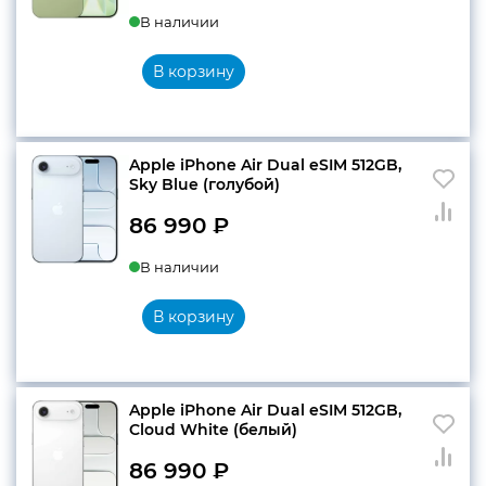
В наличии
цена
цена:
составляла
84
В корзину
88
990 ₽.
990 ₽.
Apple iPhone Air Dual eSIM 512GB,
Sky Blue (голубой)
86 990
₽
В наличии
В корзину
Apple iPhone Air Dual eSIM 512GB,
Cloud White (белый)
86 990
₽