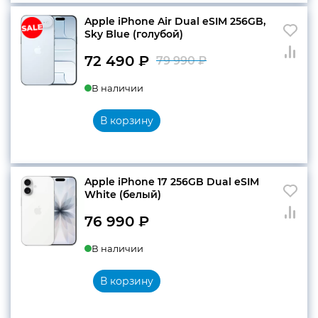
Apple iPhone Air Dual eSIM 256GB,
Sky Blue (голубой)
72 490
₽
79 990
₽
Первоначальн
Текущая
В наличии
цена
цена:
составляла
72
В корзину
79
490 ₽.
990 ₽.
Apple iPhone 17 256GB Dual eSIM
White (белый)
76 990
₽
В наличии
В корзину