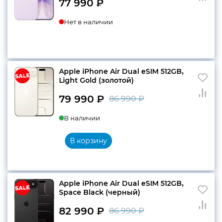
77 990
₽
Нет в наличии
Apple iPhone Air Dual eSIM 512GB,
Light Gold (золотой)
79 990
₽
86 990
₽
Первоначальн
Текущая
В наличии
цена
цена:
составляла
79
В корзину
86
990 ₽.
990 ₽.
Apple iPhone Air Dual eSIM 512GB,
Space Black (черный)
82 990
₽
86 990
₽
Первоначальн
Текущая