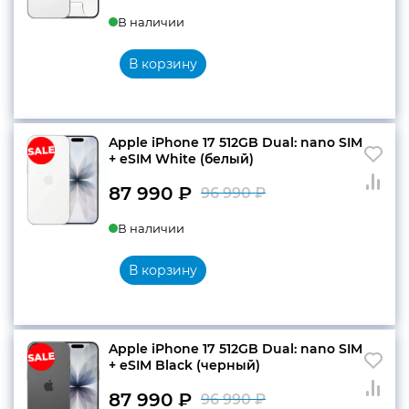
В наличии
В корзину
Apple iPhone 17 512GB Dual: nano SIM
+ eSIM White (белый)
87 990
₽
96 990
₽
Первоначальн
Текущая
В наличии
цена
цена:
составляла
87
В корзину
96
990 ₽.
990 ₽.
Apple iPhone 17 512GB Dual: nano SIM
+ eSIM Black (черный)
87 990
₽
96 990
₽