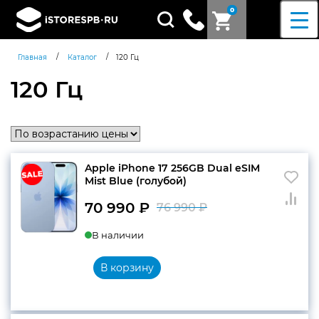
0
Поиск
товаров
/
/
Главная
Каталог
120 Гц
120 Гц
Apple iPhone 17 256GB Dual eSIM
Mist Blue (голубой)
70 990
₽
76 990
₽
Первоначальн
Текущая
В наличии
цена
цена:
составляла
70
В корзину
76
990 ₽.
990 ₽.
Согласен c
политикой