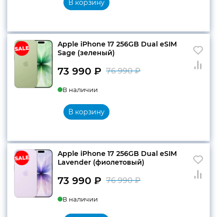
В корзину
76
990 ₽.
990 ₽.
Apple iPhone 17 256GB Dual eSIM
Sage (зеленый)
73 990
₽
76 990
₽
Первоначальн
Текущая
В наличии
цена
цена:
составляла
73
В корзину
76
990 ₽.
990 ₽.
Apple iPhone 17 256GB Dual eSIM
Lavender (фиолетовый)
73 990
₽
76 990
₽
Первоначальн
Текущая
В наличии
цена
цена:
составляла
73