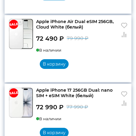
79
990 ₽.
990 ₽.
Apple iPhone Air Dual eSIM 256GB,
Cloud White (белый)
72 490
₽
79 990
₽
Первоначальн
Текущая
В наличии
цена
цена:
составляла
72
В корзину
79
490 ₽.
990 ₽.
Apple iPhone 17 256GB Dual: nano
SIM + eSIM White (белый)
72 990
₽
77 990
₽
Первоначальн
Текущая
В наличии
цена
цена:
составляла
72
В корзину