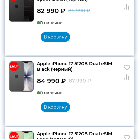
82 990
₽
86 990
₽
Первоначальн
Текущая
В наличии
цена
цена:
составляла
82
В корзину
86
990 ₽.
990 ₽.
Apple iPhone 17 512GB Dual eSIM
Black (черный)
84 990
₽
87 990
₽
Первоначальн
Текущая
В наличии
цена
цена:
составляла
84
В корзину
87
990 ₽.
990 ₽.
Apple iPhone 17 512GB Dual eSIM