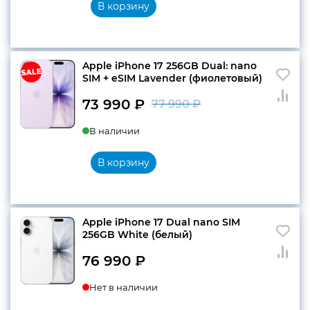
В корзину
76
990 ₽.
990 ₽.
Apple iPhone 17 256GB Dual: nano
SIM + eSIM Lavender (фиолетовый)
73 990
₽
77 990
₽
Первоначальн
Текущая
В наличии
цена
цена:
составляла
73
В корзину
77
990 ₽.
990 ₽.
Apple iPhone 17 Dual nano SIM
256GB White (белый)
76 990
₽
Нет в наличии