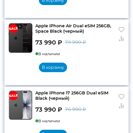
В корзину
76
990 ₽.
990 ₽.
Apple iPhone Air Dual eSIM 256GB,
Space Black (черный)
73 990
₽
79 990
₽
Первоначальн
Текущая
В наличии
цена
цена:
составляла
73
В корзину
79
990 ₽.
990 ₽.
Apple iPhone 17 256GB Dual eSIM
Black (черный)
73 990
₽
76 990
₽
Первоначальн
Текущая
В наличии
цена
цена:
составляла
73