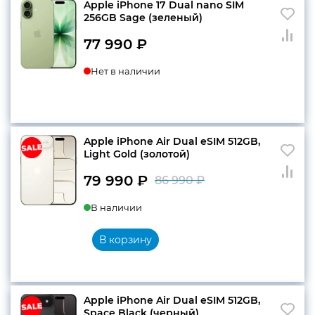
Apple iPhone 17 Dual nano SIM
256GB Sage (зеленый)
77 990
₽
Нет в наличии
Apple iPhone Air Dual eSIM 512GB,
Light Gold (золотой)
79 990
₽
86 990
₽
Первоначальн
Текущая
В наличии
цена
цена:
составляла
79
В корзину
86
990 ₽.
990 ₽.
Apple iPhone Air Dual eSIM 512GB,
Space Black (черный)