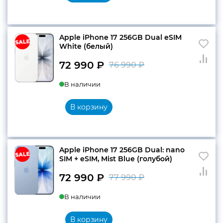
77
990 ₽.
990 ₽.
Apple iPhone 17 256GB Dual eSIM
White (белый)
72 990
₽
76 990
₽
Первоначальн
Текущая
В наличии
цена
цена:
составляла
72
В корзину
76
990 ₽.
990 ₽.
Apple iPhone 17 256GB Dual: nano
SIM + eSIM, Mist Blue (голубой)
72 990
₽
77 990
₽
Первоначальн
Текущая
В наличии
цена
цена:
составляла
72
В корзину