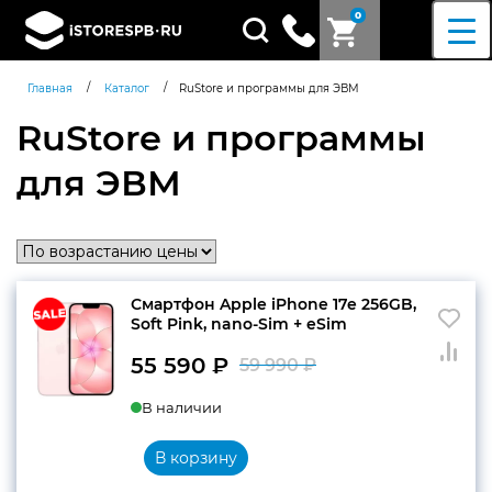
0
Поиск
товаров
/
/
Главная
Каталог
RuStore и программы для ЭВМ
RuStore и программы
для ЭВМ
Смартфон Apple iPhone 17e 256GB,
Soft Pink, nano-Sim + eSim
55 590
₽
59 990
₽
Первоначальн
Текущая
В наличии
цена
цена:
составляла
55
В корзину
59
590 ₽.
Согласен c
политикой