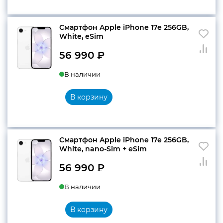
990 ₽.
Смартфон Apple iPhone 17e 256GB,
конфиденциальности
White, eSim
56 990
₽
В наличии
+7 812 318-40-14
(c 10:00 до 21:00, без
В корзину
выходных)
Смартфон Apple iPhone 17e 256GB,
White, nano-Sim + eSim
56 990
₽
В наличии
В корзину