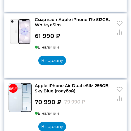
Смартфон Apple iPhone 17e 512GB,
White, eSim
61 990
₽
В наличии
В корзину
Apple iPhone Air Dual eSIM 256GB,
Sky Blue (голубой)
70 990
₽
79 990
₽
Первоначальн
Текущая
В наличии
цена
цена:
составляла
70
В корзину