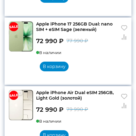
77
990 ₽.
990 ₽.
Apple iPhone 17 256GB Dual: nano
SIM + eSIM Sage (зеленый)
72 990
₽
77 990
₽
Первоначальн
Текущая
В наличии
цена
цена:
составляла
72
В корзину
77
990 ₽.
990 ₽.
Apple iPhone Air Dual eSIM 256GB,
Light Gold (золотой)
72 990
₽
79 990
₽
Первоначальн
Текущая
В наличии
цена
цена:
составляла
72
В корзину