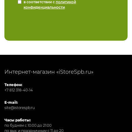
в соответствии с
политикой
конфиденциальности
Интернет-магазин «iStoreSpb.ru»
Телефон:
+7 812 318-40-14
E-mail:
site@istorespb.ru
Часы работы:
по будням с 10:00 до 21:00
по вых. и праздничным с 11 до 20