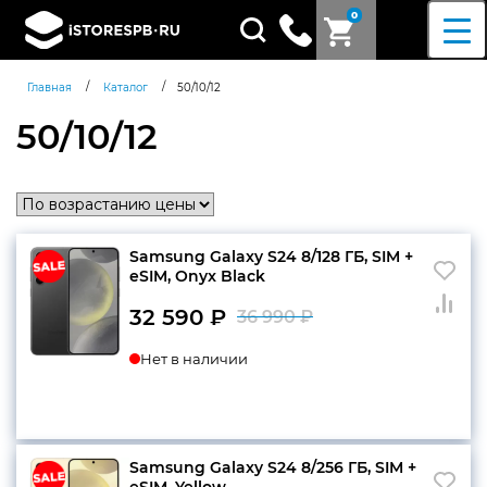
0
Поиск
товаров
/
/
Главная
Каталог
50/10/12
50/10/12
Samsung Galaxy S24 8/128 ГБ, SIM +
eSIM, Onyx Black
32 590
₽
36 990
₽
Первоначальн
Текущая
Нет в наличии
цена
цена:
составляла
32
36
590 ₽.
990 ₽.
Samsung Galaxy S24 8/256 ГБ, SIM +
Согласен c
политикой
eSIM, Yellow