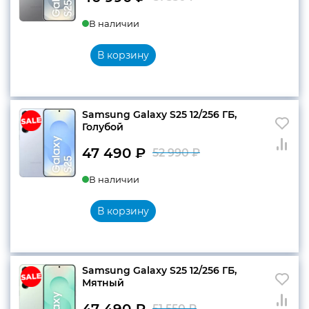
Первоначальн
Текущая
В наличии
цена
цена:
составляла
46
В корзину
51
990 ₽.
550 ₽.
Samsung Galaxy S25 12/256 ГБ,
Голубой
47 490
₽
52 990
₽
Первоначальн
Текущая
В наличии
цена
цена:
составляла
47
В корзину
52
490 ₽.
990 ₽.
Samsung Galaxy S25 12/256 ГБ,
Мятный
47 490
₽
51 550
₽