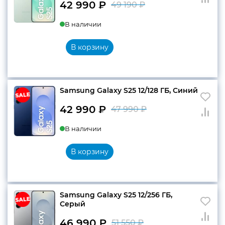
42 990
₽
49 190
₽
Первоначальн
Текущая
В наличии
цена
цена:
составляла
42
В корзину
49
990 ₽.
190 ₽.
Samsung Galaxy S25 12/128 ГБ, Синий
42 990
₽
47 990
₽
Первоначальн
Текущая
В наличии
цена
цена:
составляла
42
В корзину
47
990 ₽.
990 ₽.
Samsung Galaxy S25 12/256 ГБ,
Серый
46 990
₽
51 550
₽