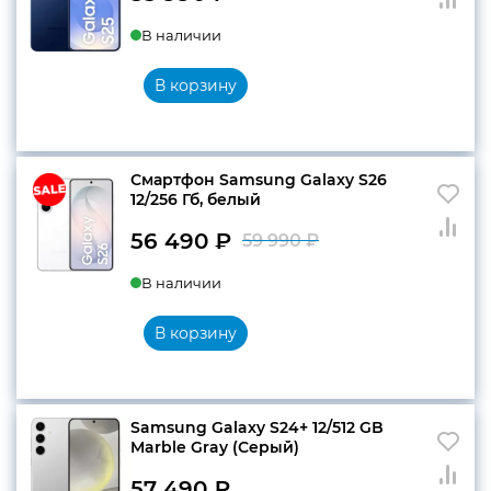
Первоначальн
Текущая
В наличии
цена
цена:
составляла
55
В корзину
58
990 ₽.
990 ₽.
Смартфон Samsung Galaxy S26
12/256 Гб, белый
56 490
₽
59 990
₽
Первоначальн
Текущая
В наличии
цена
цена:
составляла
56
В корзину
59
490 ₽.
990 ₽.
Samsung Galaxy S24+ 12/512 GB
Marble Gray (Серый)
57 490
₽