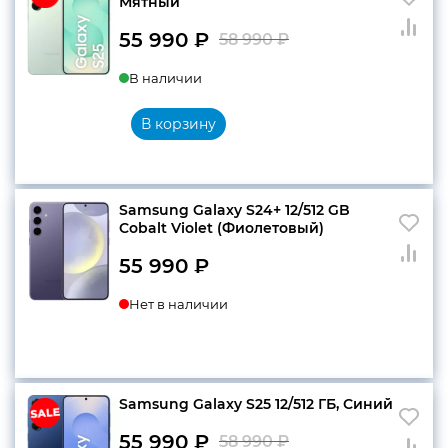
Мятный
55 990
₽
58 990
₽
Первоначальн
Текущая
В наличии
цена
цена:
составляла
55
В корзину
58
990 ₽.
990 ₽.
Samsung Galaxy S24+ 12/512 GB
Cobalt Violet (Фиолетовый)
55 990
₽
Нет в наличии
Samsung Galaxy S25 12/512 ГБ, Синий
55 990
₽
58 990
₽