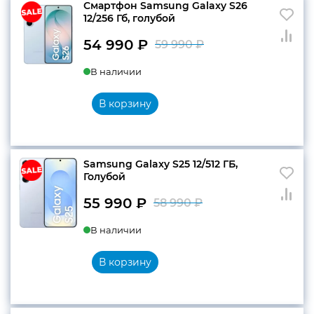
Смартфон Samsung Galaxy S26
12/256 Гб, голубой
54 990
₽
59 990
₽
Первоначальн
Текущая
В наличии
цена
цена:
составляла
54
В корзину
59
990 ₽.
990 ₽.
Samsung Galaxy S25 12/512 ГБ,
Голубой
55 990
₽
58 990
₽
Первоначальн
Текущая
В наличии
цена
цена:
составляла
55
В корзину
58
990 ₽.
990 ₽.