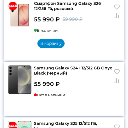
Смартфон Samsung Galaxy S26
12/256 Гб, розовый
55 990
₽
59 990
₽
Первоначальн
Текущая
В наличии
цена
цена:
составляла
55
В корзину
59
990 ₽.
990 ₽.
Samsung Galaxy S24+ 12/512 GB Onyx
Black (Черный)
55 990
₽
Нет в наличии
Samsung Galaxy S25 12/512 ГБ,