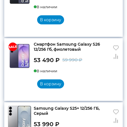
В наличии
цена
цена:
составляла
52
В корзину
59
990 ₽.
990 ₽.
Смартфон Samsung Galaxy S26
12/256 Гб, фиолетовый
53 490
₽
59 990
₽
Первоначальн
Текущая
В наличии
цена
цена:
составляла
53
В корзину
59
490 ₽.
990 ₽.
Samsung Galaxy S25+ 12/256 ГБ,
Серый
53 990
₽