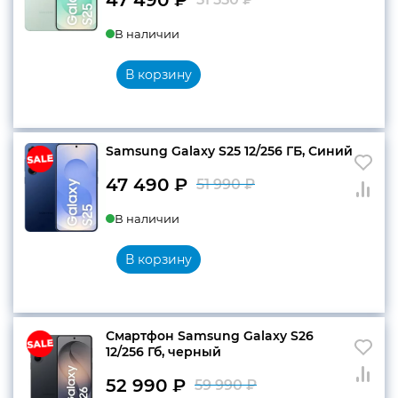
Первоначальн
Текущая
В наличии
цена
цена:
составляла
47
В корзину
51
490 ₽.
550 ₽.
Samsung Galaxy S25 12/256 ГБ, Синий
47 490
₽
51 990
₽
Первоначальн
Текущая
В наличии
цена
цена:
составляла
47
В корзину
51
490 ₽.
990 ₽.
Смартфон Samsung Galaxy S26
12/256 Гб, черный
52 990
₽
59 990
₽
Первоначальн
Текущая