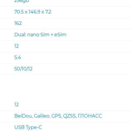
256gb
70.5 x 146.9 x 7.2
162
Dual: nano Sim + eSim
12
5.4
50/10/12
12
BeiDou, Galileo, GPS, QZSS, ГЛОНАСС
USB Type-C