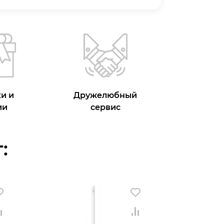
и и
Дружелюбный
ии
сервис
: