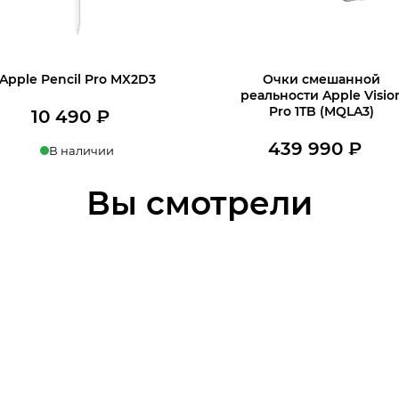
Apple Pencil Pro MX2D3
Очки смешанной
реальности Apple Visio
Pro 1TB (MQLA3)
10 490
₽
439 990
₽
В наличии
Нет в наличии
пить в 1 клик
Узнать о поступлени
Вы смотрели
В корзину