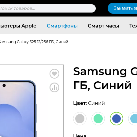
к
Заказать 
ров
ьютеры Apple
Смартфоны
Смарт-часы
Те
Samsung Galaxy S25 12/256 ГБ, Синий
Samsung Ga
ГБ, Синий
Цвет:
Синий
Согласен c
политикой конфиденциальности
Цена