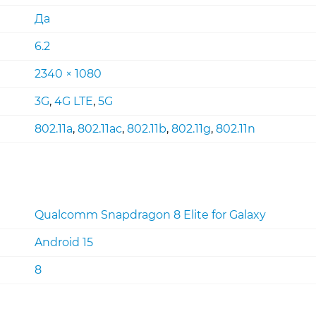
Да
6.2
2340 × 1080
3G
,
4G LTE
,
5G
802.11a
,
802.11ac
,
802.11b
,
802.11g
,
802.11n
Qualcomm Snapdragon 8 Elite for Galaxy
Android 15
8