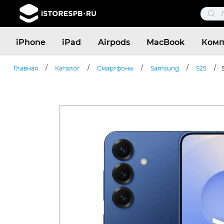
Поис
това
Поиск
iPhone
iPad
Airpods
MacBook
Комп
товаров
/
/
/
/
/
Главная
Каталог
Смартфоны
Samsung
S25