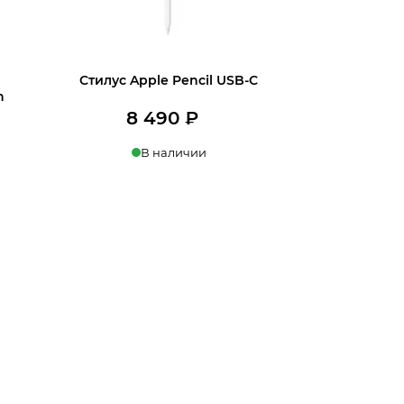
Стилус Apple Pencil USB-C
n
8 490
₽
В наличии
и
Купить в 1 клик
В корзину