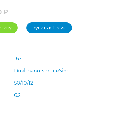
0
₽
Первоначальная
Текущая
рзину
Купить в 1 клик
цена
цена:
составляла
49
51
990 ₽.
162
990 ₽.
Dual: nano Sim + eSim
50/10/12
6.2