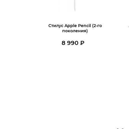
Стилус Apple Pencil (2-го
поколения)
8 990
₽
В наличии
Купить в 1 клик
Ку
В корзину