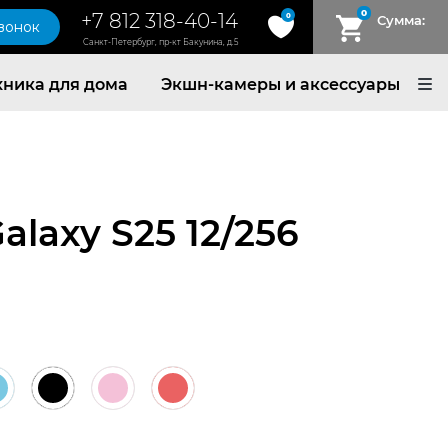
0
+7 812 318-40-14
0
Сумма:
звонок
Санкт-Петербург, пр-кт Бакунина, д.5
хника для дома
Экшн-камеры и аксессуары
laxy S25 12/256