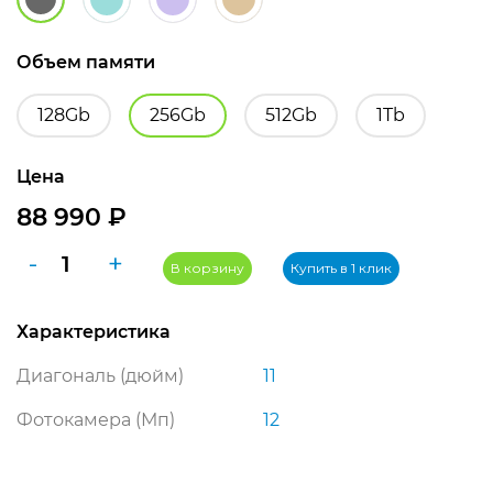
Объем памяти
128Gb
256Gb
512Gb
1Tb
Цена
88 990
₽
Количество
-
+
В корзину
Купить в 1 клик
товара
Планшет
Характеристика
Apple
iPad
Диагональ (дюйм)
11
Air
11
Фотокамера (Мп)
12
(2024)
256Gb