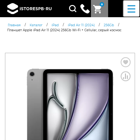
0
Поиск
товаров
/
/
/
/
/
Главная
Каталог
iPad
iPad Air 11 (2024)
256Gb
Планшет Apple iPad Air 11 (2024) 256Gb Wi-Fi + Cellular, серый космос
Согласен c
политикой