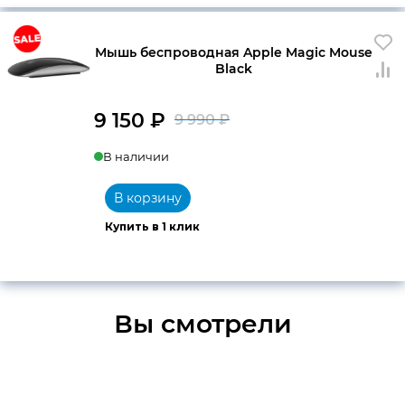
Мышь беспроводная Apple Magic Mouse
Black
9 150
₽
9 990
₽
Первоначальна
Текущая
В наличии
цена
цена:
составляла
9
В корзину
9
150 ₽.
Купить в 1 клик
990 ₽.
Вы смотрели