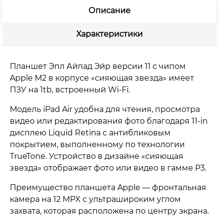
сияющая
Описание
звезда
Характеристики
Планшет Эпл Айпад Эйр версии 11 с чипом
Apple M2 в корпусе «сияющая звезда» имеет
ПЗУ на 1tb, встроенный Wi-Fi.
Модель iPad Air удобна для чтения, просмотра
видео или редактирования фото благодаря 11-in
дисплею Liquid Retina с антибликовым
покрытием, выполненному по технологии
TrueTone. Устройство в дизайне «сияющая
звезда» отображает фото или видео в гамме P3.
Преимущество планшета Apple — фронтальная
камера на 12 MPX c ультрашироким углом
захвата, которая расположена по центру экрана.