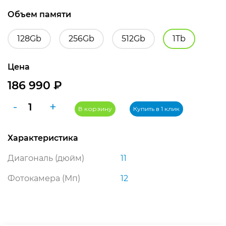
Объем памяти
128Gb
256Gb
512Gb
1Tb
Цена
186 990
₽
Количество
-
+
В корзину
Купить в 1 клик
товара
Планшет
Характеристика
Apple
iPad
Диагональ (дюйм)
11
Air
11
Фотокамера (Мп)
12
(2024)
1Tb
Wi-
Fi,