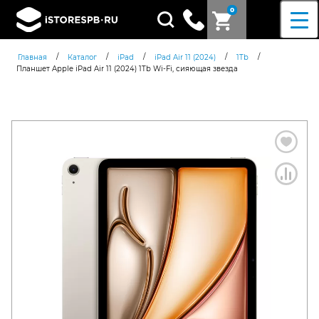
0
Поиск
товаров
/
/
/
/
/
Главная
Каталог
iPad
iPad Air 11 (2024)
1Tb
Планшет Apple iPad Air 11 (2024) 1Tb Wi-Fi, сияющая звезда
Согласен c
политикой