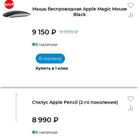
Мышь беспроводная Apple Magic Mouse
Black
9 150
₽
9 990
₽
Первоначальна
Текущая
В наличии
цена
цена:
составляла
9
В корзину
9
150 ₽.
Купить в 1 клик
990 ₽.
Стилус Apple Pencil (2-го поколения)
8 990
₽
В наличии