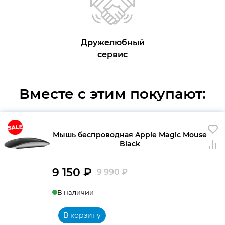
Дружелюбный
сервис
Вместе с этим покупают:
Мышь беспроводная Apple Magic Mouse
Black
9 150
₽
9 990
₽
Первоначальна
Текущая
В наличии
цена
цена:
составляла
9
В корзину