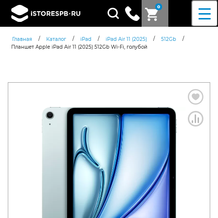
0
Поиск
товаров
/
/
/
/
/
Главная
Каталог
iPad
iPad Air 11 (2025)
512Gb
Планшет Apple iPad Air 11 (2025) 512Gb Wi-Fi, голубой
Согласен c
политикой