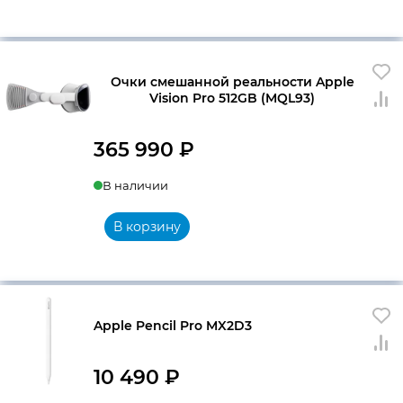
9
150 ₽.
990 ₽.
Очки смешанной реальности Apple
Vision Pro 512GB (MQL93)
365 990
₽
В наличии
В корзину
Apple Pencil Pro MX2D3
10 490
₽