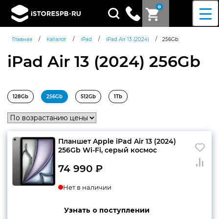
0
Поиск
товаров
/
/
/
/
Главная
Каталог
iPad
iPad Air 13 (2024)
256Gb
iPad Air 13 (2024) 256Gb
128Gb
256Gb
512Gb
1Tb
Планшет Apple iPad Air 13 (2024)
256Gb Wi-Fi, серый космос
74 990
₽
Нет в наличии
Узнать о поступлении
Согласен c
политикой