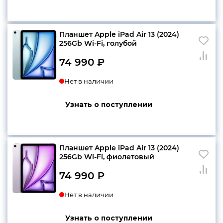
конфиденциальности
Планшет Apple iPad Air 13 (2024)
256Gb Wi-Fi, голубой
74 990
₽
+7 812 318-40-14
Нет в наличии
(c 10:00 до 21:00, без
выходных)
Узнать о поступлении
Планшет Apple iPad Air 13 (2024)
256Gb Wi-Fi, фиолетовый
74 990
₽
Нет в наличии
Узнать о поступлении