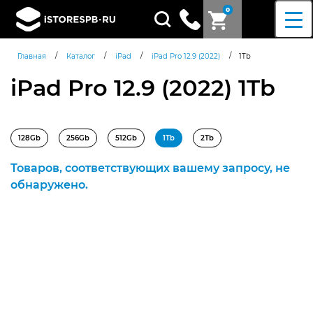
0
Поиск
товаров
/
/
/
/
Главная
Каталог
iPad
iPad Pro 12.9 (2022)
1Tb
iPad Pro 12.9 (2022) 1Tb
128Gb
256Gb
512Gb
1Tb
2Tb
Товаров, соответствующих вашему запросу, не
обнаружено.
Согласен c
политикой