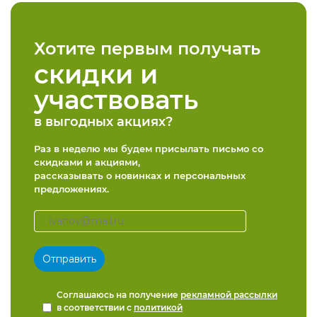
конфиденциальности
Хотите первым получать
скидки и
участвовать
+7 812 318-40-14
в выгодных акциях?
(c 10:00 до 21:00, без
выходных)
Раз в неделю мы будем присылать письмо со
скидками и акциями,
рассказывать о новинках и персональных
предложениях.
Соглашаюсь на получение
рекламной рассылки
в соответствии с
политикой