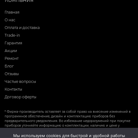
Главная
О нас
Оплата и доставка
Trade-in
Гарантия
Акции
Ремонт
Блог
Отзывы
Частые вопросы
Контакты
Договор оферты
* Фирма-производитель оставляет за собой право на внесение изменений в
программное обеспечение, дизайн и комплектацию приборов без
предварительного уведомления. Во избежание недоразумений при покупке
приборов уточняйте информацию о комплектации, наличию и цене у
продавцов. Вся информация на сайте носит справочный характер и не
является публичной офертой.
Мы используем cookies для быстрой и удобной работы