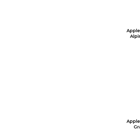
Apple
Alp
Apple
Gr