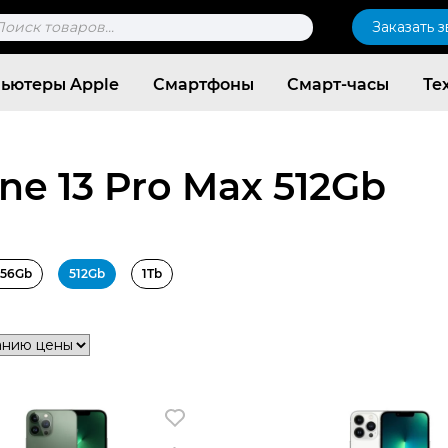
к
Заказать 
ров
ьютеры Apple
Смартфоны
Смарт-часы
Те
ne 13 Pro Max 512Gb
256Gb
512Gb
1Tb
Согласен c
политикой конфиденциальности