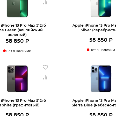
 iPhone 13 Pro Max 512гб
Apple iPhone 13 Pro Ma
+7 812 318-40-14
ine Green (альпийский
Silver (серебрист
зеленый)
58 850
₽
58 850
₽
(c 10:00 до 21:00, без выходных)
Нет в наличии
Нет в наличии
 iPhone 13 Pro Max 512гб
Apple iPhone 13 Pro Ma
aphite (графитовый)
Sierra Blue (небесно-г
58 850
₽
58 850
₽