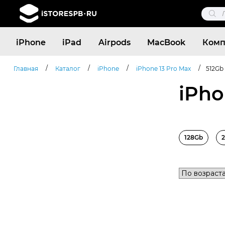
Поис
това
Поиск
iPhone
iPad
Airpods
MacBook
Комп
товаров
/
/
/
/
Главная
Каталог
iPhone
iPhone 13 Pro Max
512Gb
iPho
128Gb