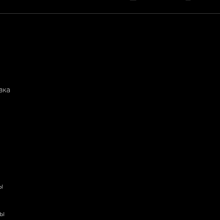
вка
ы
ты