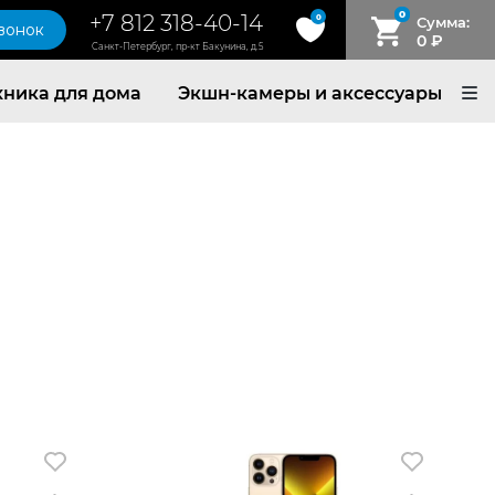
0
+7 812 318-40-14
0
Сумма:
звонок
0
₽
Санкт-Петербург, пр-кт Бакунина, д.5
хника для дома
Экшн-камеры и аксессуары