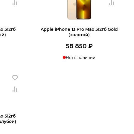
x 512гб
Apple iPhone 13 Pro Max 512гб Gold
ый)
(золотой)
58 850
₽
Нет в наличии
x 512гб
олубой)