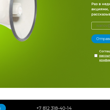
Раз в не
акциями,
рассказы
Согла
рассы
конфи
+7 812 318-40-14
к