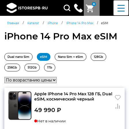
0
Поиск
товаров
/
/
/
/
Главная
Каталог
iPhone
iPhone 14 Pro Max
eSIM
iPhone 14 Pro Max eSIM
Dual nano Sim
eSIM
Nano Sim + eSim
128Gb
256Gb
512Gb
1Tb
Apple iPhone 14 Pro Max 128 ГБ, Dual
еSIM, космический черный
49 990
₽
Нет в наличии
Согласен c
политикой