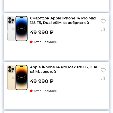
конфиденциальности
Смартфон Apple iPhone 14 Pro Max
128 ГБ, Dual еSIM, серебристый
49 990
₽
+7 812 318-40-14
Нет в наличии
(c 10:00 до 21:00, без
выходных)
Apple iPhone 14 Pro Max 128 ГБ, Dual
еSIM, золотой
49 990
₽
Нет в наличии