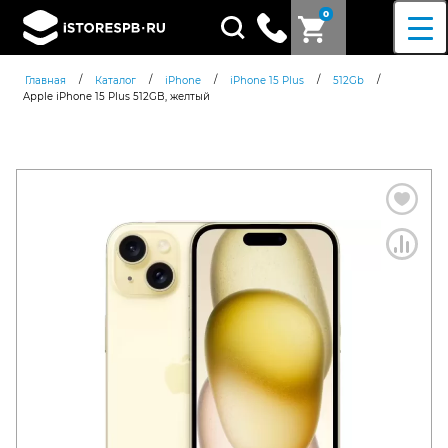
0
Поиск
товаров
/
/
/
/
/
Главная
Каталог
iPhone
iPhone 15 Plus
512Gb
Apple iPhone 15 Plus 512GB, желтый
Согласен c
политикой