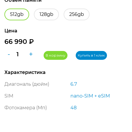
Объем памяти
512gb
128gb
256gb
Цена
66 990
₽
Количество
-
+
В корзину
Купить в 1 клик
товара
Apple
Характеристика
iPhone
15
Диагональ (дюйм)
6.7
Plus
512GB,
SIM
nano-SIM + eSIM
желтый
Фотокамера (Мп)
48