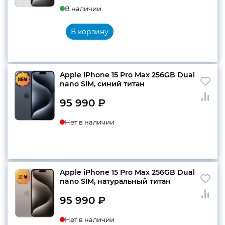
В наличии
цена
цена:
составляла
89
В корзину
102
990 ₽.
990 ₽.
Apple iPhone 15 Pro Max 256GB Dual
nano SIM, синий титан
95 990
₽
Нет в наличии
Apple iPhone 15 Pro Max 256GB Dual
nano SIM, натуральный титан
95 990
₽
Нет в наличии