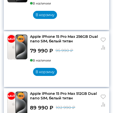
В наличии
цена
цена:
составляла
79
конфиденциальности
В корзину
95
990 ₽.
990 ₽.
Apple iPhone 15 Pro Max 256GB Dual
+7 812 318-40-14
nano SIM, белый титан
(c 10:00 до 21:00, без
79 990
₽
95 990
₽
выходных)
Первоначальн
Текущая
В наличии
цена
цена:
составляла
79
В корзину
95
990 ₽.
990 ₽.
Apple iPhone 15 Pro Max 512GB Dual
nano SIM, белый титан
89 990
₽
102 990
₽
Первоначаль
Текущая