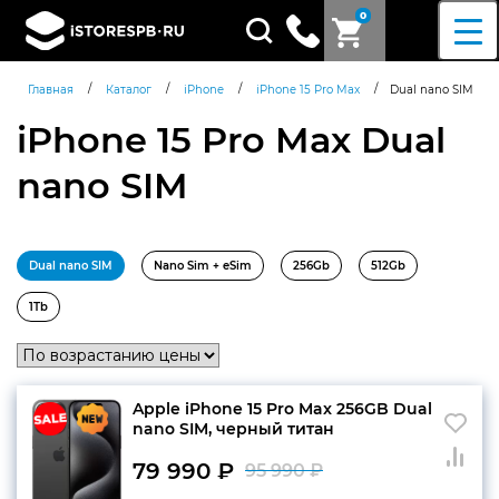
0
Поиск
товаров
/
/
/
/
Главная
Каталог
iPhone
iPhone 15 Pro Max
Dual nano SIM
iPhone 15 Pro Max Dual
nano SIM
Dual nano SIM
Nano Sim + eSim
256Gb
512Gb
1Tb
Apple iPhone 15 Pro Max 256GB Dual
nano SIM, черный титан
79 990
₽
95 990
₽
Первоначальн
Текущая
Согласен c
политикой