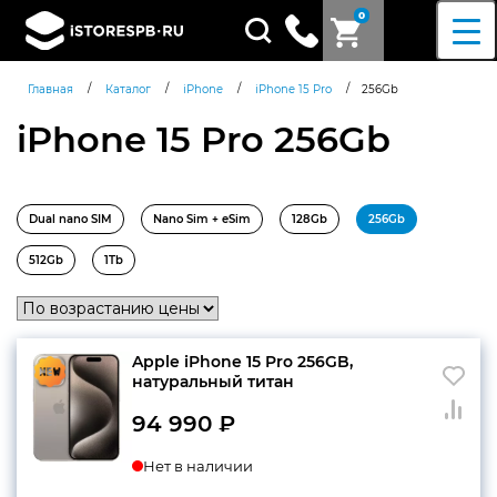
0
Поиск
товаров
/
/
/
/
Главная
Каталог
iPhone
iPhone 15 Pro
256Gb
iPhone 15 Pro 256Gb
Dual nano SIM
Nano Sim + eSim
128Gb
256Gb
512Gb
1Tb
Apple iPhone 15 Pro 256GB,
натуральный титан
94 990
₽
Нет в наличии
Согласен c
политикой