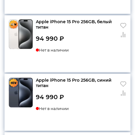
конфиденциальности
Apple iPhone 15 Pro 256GB, белый
титан
94 990
₽
+7 812 318-40-14
Нет в наличии
(c 10:00 до 21:00, без
выходных)
Apple iPhone 15 Pro 256GB, синий
титан
94 990
₽
Нет в наличии