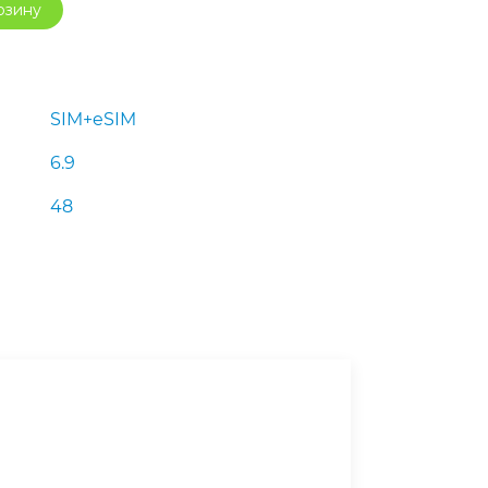
рзину
990 ₽.
SIM+eSIM
6.9
48