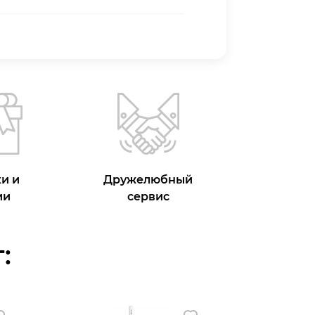
и и
Дружелюбный
ии
сервис
: