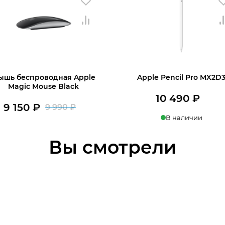
ышь беспроводная Apple
Apple Pencil Pro MX2D
Magic Mouse Black
10 490
₽
9 150
₽
9 990
₽
Первоначальная
Текущая
В наличии
В наличии
цена
цена:
В корзину
Вы смотрели
В корзину
составляла
9
9
150 ₽.
990 ₽.