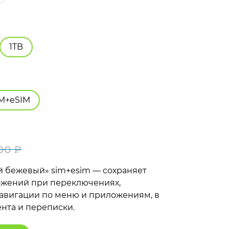
1TB
IM+eSIM
990
₽
Первоначальная
Текущая
ый бежевый» sim+esim — сохраняет
цена
цена:
ожений при переключениях,
авигации по меню и приложениям, в
составляла
119
ента и переписки.
139
990 ₽.