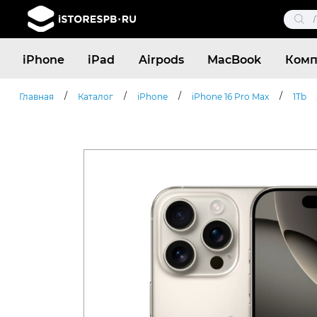
Поис
това
Поиск
iPhone
iPad
Airpods
MacBook
Комп
товаров
/
/
/
/
Главная
Каталог
iPhone
iPhone 16 Pro Max
1Tb