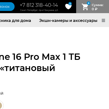
0
+7 812 318-40-14
0
Сумма:
звонок
0
₽
Санкт-Петербург, пр-кт Бакунина, д.5
хника для дома
Экшн-камеры и аксессуары
ne 16 Pro Max 1 ТБ
 «титановый
ый