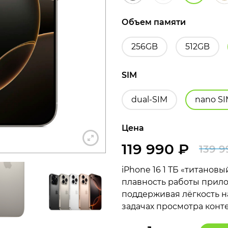
Объем памяти
256GB
512GB
+7 812 318-40-14
SIM
(c 10:00 до 21:00, без выходных)
dual-SIM
nano S
Цена
119 990
₽
139 
iPhone 16 1 ТБ «титанов
плавность работы прил
поддерживая лёгкость н
задачах просмотра конт
Количество