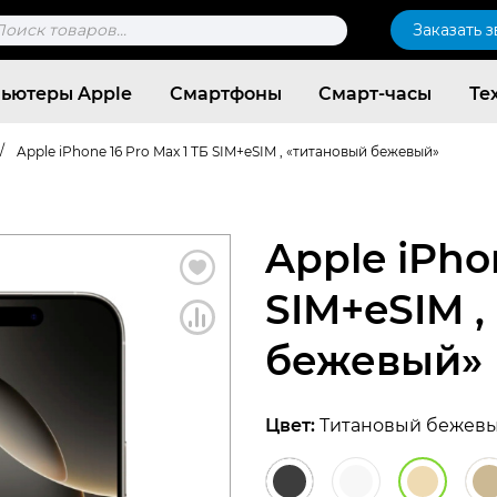
к
Заказать 
ров
ьютеры Apple
Смартфоны
Смарт-часы
Те
/
Apple iPhone 16 Pro Max 1 ТБ SIM+eSIM , «титановый бежевый»
Apple iPho
SIM+eSIM ,
бежевый»
Цвет:
Титановый бежев
Согласен c
политикой конфиденциальности