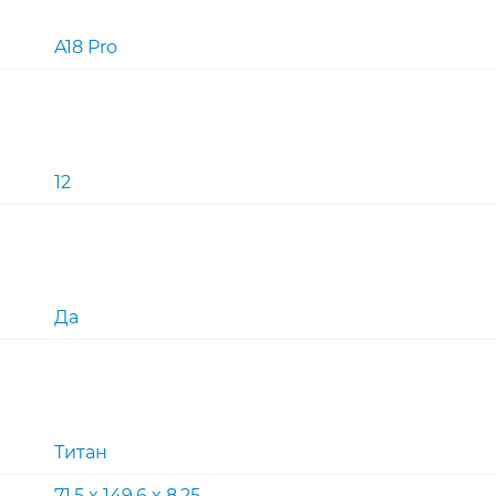
A18 Pro
12
Да
Титан
71.5 x 149.6 x 8.25