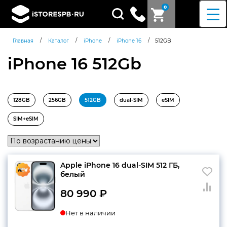
0
Поиск
товаров
/
/
/
/
Главная
Каталог
iPhone
iPhone 16
512GB
iPhone 16 512Gb
128GB
256GB
512GB
dual-SIM
eSIM
SIM+eSIM
Apple iPhone 16 dual-SIM 512 ГБ,
белый
80 990
₽
Нет в наличии
Согласен c
политикой