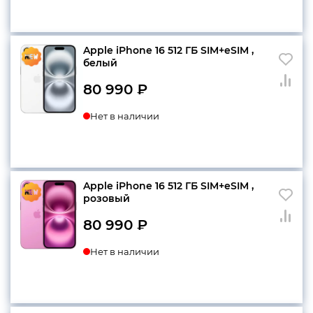
конфиденциальности
Apple iPhone 16 512 ГБ SIM+eSIM ,
белый
80 990
₽
+7 812 318-40-14
Нет в наличии
(c 10:00 до 21:00, без
выходных)
Apple iPhone 16 512 ГБ SIM+eSIM ,
розовый
80 990
₽
Нет в наличии