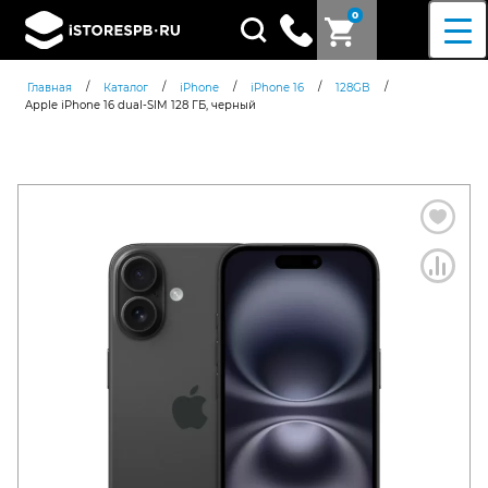
0
Поиск
товаров
/
/
/
/
/
Главная
Каталог
iPhone
iPhone 16
128GB
Apple iPhone 16 dual-SIM 128 ГБ, черный
Согласен c
политикой