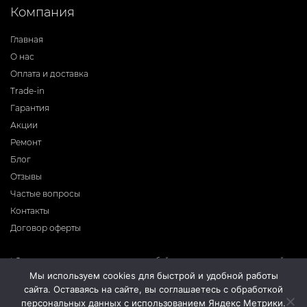
Компания
Главная
О нас
Оплата и доставка
Trade-in
Гарантия
Акции
Ремонт
Блог
Отзывы
Частые вопросы
Контакты
Договор оферты
* Фирма-производитель оставляет за собой право на внесение изменений в
программное обеспечение, дизайн и комплектацию приборов без
Мы используем cookies для быстрой и удобной работы
предварительного уведомления. Во избежание недоразумений при покупке
сайта. Оставаясь на сайте, вы соглашаетесь с обработкой
приборов уточняйте информацию о комплектации, наличию и цене у
продавцов. Вся информация на сайте носит справочный характер и не
персональных данных с использованием Яндекс Метрики.