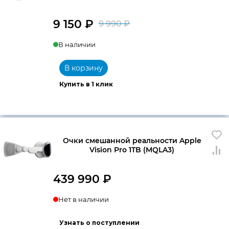
9 150
₽
9 990
₽
Первоначальна
Текущая
В наличии
цена
цена:
составляла
9
В корзину
9
150 ₽.
Купить в 1 клик
990 ₽.
Очки смешанной реальности Apple
Vision Pro 1TB (MQLA3)
439 990
₽
Нет в наличии
Узнать о поступлении