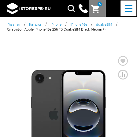
0
Поиск
товаров
/
/
/
/
/
Главная
Каталог
iPhone
iPhone 16e
dual: eSIM
Смартфон Apple iPhone 16e 256 ГБ Dual: eSIM Black (Чёрный)
Согласен c
политикой