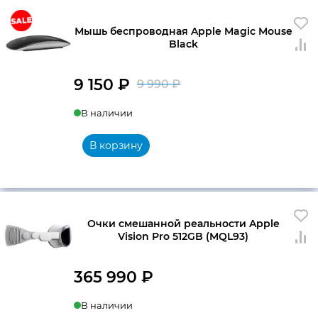
Мышь беспроводная Apple Magic Mouse
Black
9 150
₽
9 990
₽
Первоначальна
Текущая
В наличии
цена
цена:
составляла
9
В корзину
9
150 ₽.
990 ₽.
Очки смешанной реальности Apple
Vision Pro 512GB (MQL93)
365 990
₽
В наличии