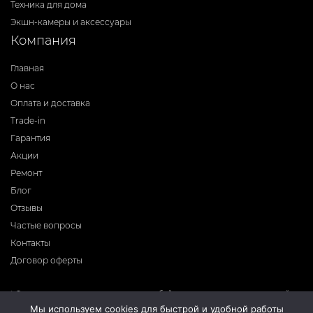
Техника для дома
Экшн-камеры и аксессуары
Компания
Главная
О нас
Оплата и доставка
Trade-in
Гарантия
Акции
Ремонт
Блог
Отзывы
Частые вопросы
Контакты
Договор оферты
* Фирма-производитель оставляет за собой право на внесение изменений в
программное обеспечение, дизайн и комплектацию приборов без
Мы используем cookies для быстрой и удобной работы