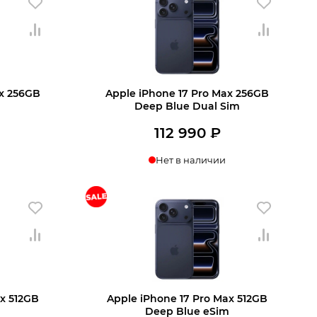
113
690 ₽.
115
690 ₽.
990 ₽.
990 ₽.
ax 256GB
Apple iPhone 17 Pro Max 256GB
Deep Blue Dual Sim
112 990
₽
Нет в наличии
ax 512GB
Apple iPhone 17 Pro Max 512GB
Deep Blue eSim