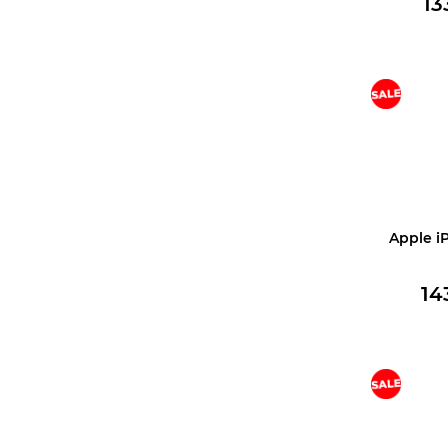
13
В корз
Apple i
14
В корз