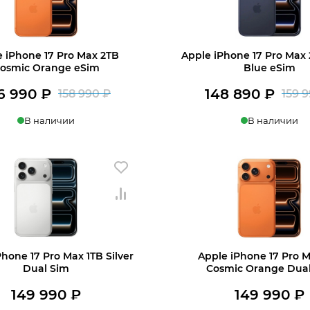
e iPhone 17 Pro Max 2TB
Apple iPhone 17 Pro Max
osmic Orange eSim
Blue eSim
6 990
₽
148 890
₽
158 990
₽
159 
Первоначальная
Текущая
В наличии
В наличии
цена
цена:
составляла
146
ину
В корзину
158
990 ₽.
990 ₽.
hone 17 Pro Max 1TB Silver
Apple iPhone 17 Pro M
Dual Sim
Cosmic Orange Dua
149 990
₽
149 990
₽