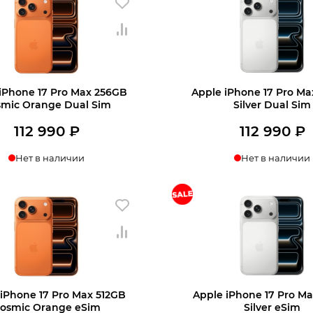
115
690 ₽.
990 ₽.
iPhone 17 Pro Max 256GB
Apple iPhone 17 Pro M
mic Orange Dual Sim
Silver Dual Sim
112 990
₽
112 990
₽
Нет в наличии
Нет в наличии
 iPhone 17 Pro Max 512GB
Apple iPhone 17 Pro M
osmic Orange eSim
Silver eSim