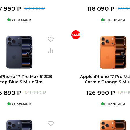
17 990
₽
118 090
₽
121 990
₽
123 
Первоначальная
Текущая
В наличии
В наличии
цена
цена:
составляла
117
ину
В корзину
121
990 ₽.
990 ₽.
 iPhone 17 Pro Max 512GB
Apple iPhone 17 Pro M
eep Blue SIM + eSim
Cosmic Orange SIM +
5 890
₽
126 990
₽
129 990
₽
129 
Первоначальная
Текущая
В наличии
В наличии
цена
цена:
составляла
125
ину
В корзину
129
890 ₽.