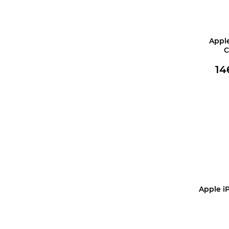
Appl
C
14
В корз
Apple iP