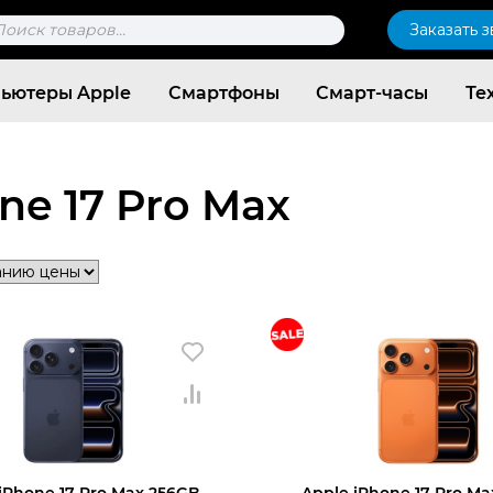
к
Заказать 
ров
ьютеры Apple
Смартфоны
Смарт-часы
Те
ne 17 Pro Max
Согласен c
политикой конфиденциальности
iPhone 17 Pro Max 256GB
Apple iPhone 17 Pro M