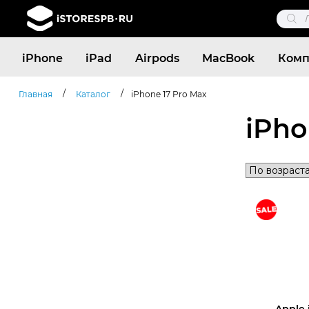
Поис
това
Поиск
iPhone
iPad
Airpods
MacBook
Комп
товаров
/
/
Главная
Каталог
iPhone 17 Pro Max
iPho
Apple 