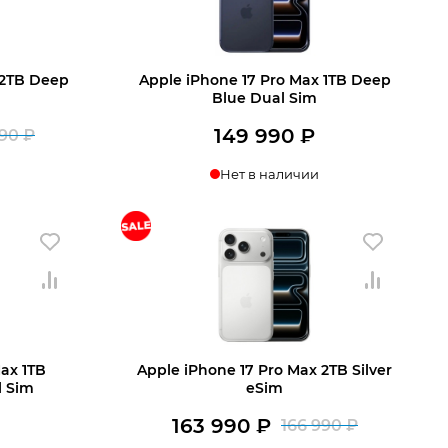
 2TB Deep
Apple iPhone 17 Pro Max 1TB Deep
Blue Dual Sim
149 990
₽
990
₽
Первоначальная
Текущая
Нет в наличии
цена
цена:
составляла
148
159
890 ₽.
990 ₽.
ax 1TB
Apple iPhone 17 Pro Max 2TB Silver
l Sim
eSim
163 990
₽
166 990
₽
Первона
Текущая