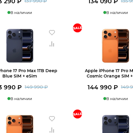
3 290
₽
134 090
₽
137 990
₽
135 
Первоначальная
Текущая
В наличии
В наличии
цена
цена:
составляла
133
ину
В корзину
137
290 ₽.
990 ₽.
Phone 17 Pro Max 1TB Deep
Apple iPhone 17 Pro M
Blue SIM + eSim
Cosmic Orange SIM +
3 990
₽
144 990
₽
149 990
₽
149 
Первоначальная
Текущая
В наличии
В наличии
цена
цена:
составляла
143
ину
В корзину
149
990 ₽.
990 ₽.