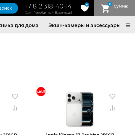
0
+7 812 318-40-14
0
Сумма:
звонок
Санкт-Петербург, пр-кт Бакунина, д.5
хника для дома
Экшн-камеры и аксессуары
ax 256GB
Apple iPhone 17 Pro Max 256GB