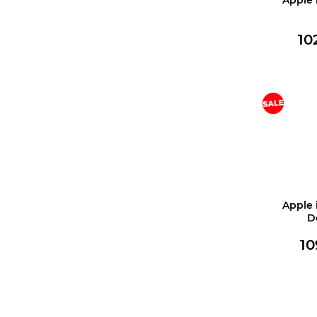
10
В корз
Apple 
D
10
В корз