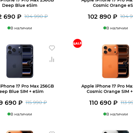
Deep Blue eSim
Cosmic Orange e
2 690
₽
102 890
₽
104 990
₽
104 
Первоначальная
Текущая
В наличии
В наличии
цена
цена:
+7 812 318-40-14
составляла
102
ину
В корзину
104
690 ₽.
(c 10:00 до 21:00, без выходных)
990 ₽.
iPhone 17 Pro Max 256GB
Apple iPhone 17 Pro M
eep Blue SIM + eSim
Cosmic Orange SIM +
9 690
₽
110 690
₽
115 990
₽
113 
Первоначальная
Текущая
В наличии
В наличии
цена
цена:
составляла
109
ину
В корзину