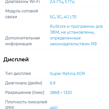
Диапазоны Wi-Fi
2,4 ГГц
,
5 ГГц
Модуль сотовой
связи
5G
,
3G
,
4G LTE
RuStore и программы для
ЭВМ
,
не установлены
,
Дополнительная
определенные
информация
законодательством РФ
Тип дисплея
Super Retina XDR
Диагональ (дюйм)
6.9
Разрешение (пикс)
2868 × 1320
Плотность пикселей
(PPI)
460