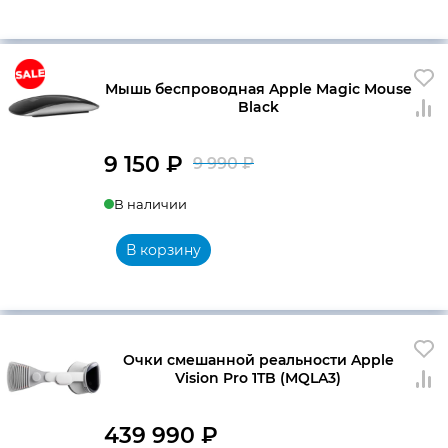
Мышь беспроводная Apple Magic Mouse
Black
9 150
₽
9 990
₽
Первоначальна
Текущая
В наличии
цена
цена:
составляла
9
В корзину
9
150 ₽.
990 ₽.
Очки смешанной реальности Apple
Vision Pro 1TB (MQLA3)
439 990
₽