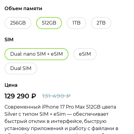
Объем памяти
256GB
512GB
1TB
2TB
SIM
Dual: nano SIM + eSIM
eSIM
Dual SIM
Цена
129 290
₽
131 490
₽
Первоначальная
Текущая
Современный iPhone 17 Pro Max 512GB цвета
цена
цена:
Silver с типом SIM + eSim — обеспечивает
составляла
129
быстрый отклик в интерфейсе, быструю
установку приложений и работу с файлами в
131
290 ₽.