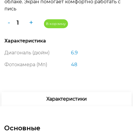
облаке. Экран помогает комфортно работать с
490 ₽.
пись
Количество
-
+
В корзину
товара
Apple
Характеристика
iPhone
17
Диагональ (дюйм)
6.9
Pro
Max
Фотокамера (Мп)
48
512GB
Silver
SIM
+
eSim
Характеристики