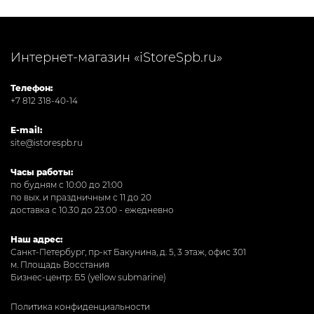
Интернет-магазин «iStoreSpb.ru»
Телефон:
+7 812 318-40-14
E-mail:
site@istorespb.ru
Часы работы:
по будням с 10:00 до 21:00
по вых. и праздничным с 11 до 20
доставка с 10.30 до 23.00 - ежедневно
Наш адрес:
Санкт-Петербург, пр-кт Бакунина, д. 5, 3 этаж, офис 301
м. Площадь Восстания
Бизнес-центр: Б5 (yellow submarine)
Политика конфиденциальности