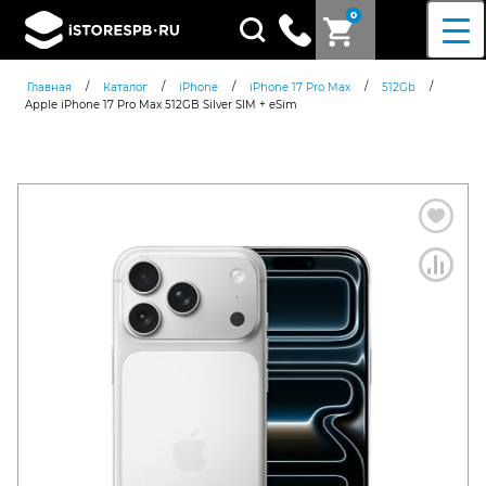
0
Поиск
товаров
/
/
/
/
/
Главная
Каталог
iPhone
iPhone 17 Pro Max
512Gb
Apple iPhone 17 Pro Max 512GB Silver SIM + eSim
Согласен c
политикой