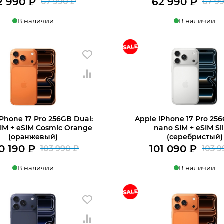
2 990
₽
62 990
₽
67 990
₽
67 9
Первоначальная
Текущая
В наличии
В наличии
цена
цена:
составляла
62
в 1 клик
В корзину
Купить в 1 клик
В
67
990 ₽.
990 ₽.
iPhone 17 Pro 256GB Dual:
Apple iPhone 17 Pro 256
IM + eSIM Cosmic Orange
nano SIM + eSIM Si
(оранжевый)
(серебристый)
0 190
₽
101 090
₽
103 990
₽
103 
Первоначальная
Текущая
В наличии
В наличии
цена
цена:
составляла
100
в 1 клик
В корзину
Купить в 1 клик
В
103
190 ₽.
990 ₽.