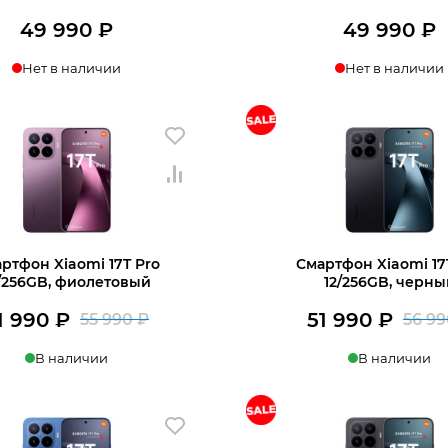
49 990
₽
49 990
₽
Нет в наличии
Нет в наличии
нать о поступлении
Узнать о поступл
ртфон Xiaomi 17T Pro
Смартфон Xiaomi 17
/256GB, фиолетовый
12/256GB, черны
1 990
₽
51 990
₽
55 990
₽
56 9
Первоначальная
Текущая
В наличии
В наличии
цена
цена:
составляла
51
в 1 клик
В корзину
Купить в 1 клик
В
55
990 ₽.