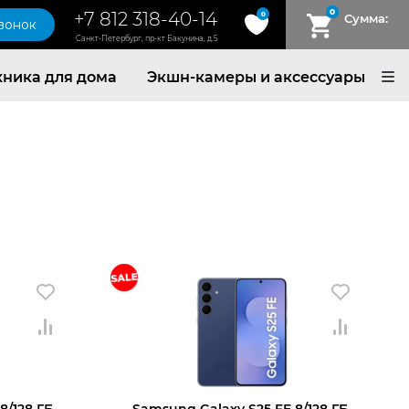
0
+7 812 318-40-14
0
Сумма:
звонок
Санкт-Петербург, пр-кт Бакунина, д.5
хника для дома
Экшн-камеры и аксессуары
/128 ГБ,
Samsung Galaxy S25 FE 8/128 ГБ,