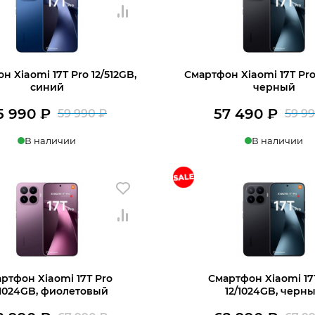
990 ₽.
н Xiaomi 17T Pro 12/512GB,
Смартфон Xiaomi 17T Pro 
синий
черный
5 990
₽
57 490
₽
59 990
₽
59 9
Первоначальная
Текущая
В наличии
В наличии
цена
цена:
составляла
55
в 1 клик
В корзину
Купить в 1 клик
В
59
990 ₽.
990 ₽.
ртфон Xiaomi 17T Pro
Смартфон Xiaomi 17
/1024GB, фиолетовый
12/1024GB, черн