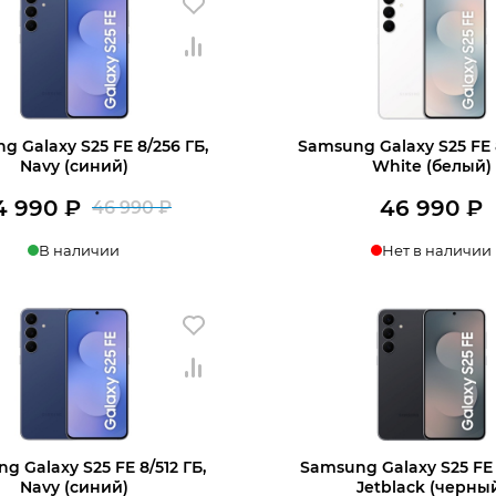
g Galaxy S25 FE 8/256 ГБ,
Samsung Galaxy S25 FE 
Navy (синий)
White (белый)
4 990
₽
46 990
₽
46 990
₽
Первоначальная
Текущая
В наличии
Нет в наличии
цена
цена:
составляла
44
Узнать о поступл
в 1 клик
В корзину
46
990 ₽.
990 ₽.
g Galaxy S25 FE 8/512 ГБ,
Samsung Galaxy S25 FE 8
Navy (синий)
Jetblack (черны