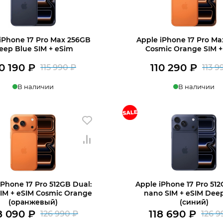
iPhone 17 Pro Max 256GB
Apple iPhone 17 Pro M
eep Blue SIM + eSim
Cosmic Orange SIM +
10 190
₽
110 290
₽
115 990
₽
113 
Первоначальная
Текущая
В наличии
В наличии
цена
цена:
составляла
110
в 1 клик
В корзину
Купить в 1 клик
В
115
190 ₽.
990 ₽.
iPhone 17 Pro 512GB Dual:
Apple iPhone 17 Pro 512
IM + eSIM Cosmic Orange
nano SIM + eSIM Dee
(оранжевый)
(синий)
8 090
₽
118 690
₽
126 990
₽
126 
Первоначальная
Текущая