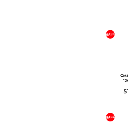
Уз
Сма
12
5
Купить 