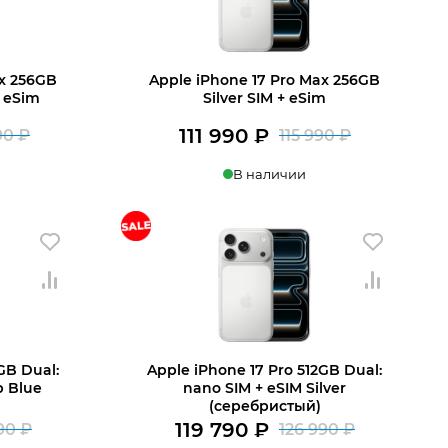
ax 256GB
Apple iPhone 17 Pro Max 256GB
 eSim
Silver SIM + eSim
111 990
₽
990
₽
115 990
₽
Первоначальная
Текущая
Первона
Текущая
В наличии
цена
цена:
цена
цена:
составляла
110
составля
111
 корзину
Купить в 1 клик
В корзину
113
290 ₽.
115
990 ₽.
990 ₽.
990 ₽.
GB Dual:
Apple iPhone 17 Pro 512GB Dual:
p Blue
nano SIM + eSIM Silver
(серебристый)
119 790
₽
990
₽
126 990
₽
Первоначальная
Текущая
Первона
Текущая