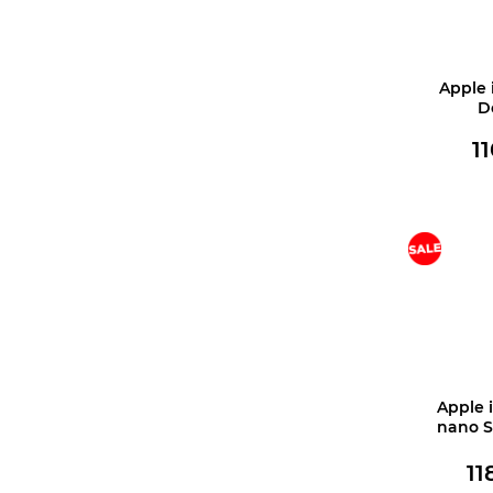
Apple 
D
1
Купить 
Apple 
nano S
11