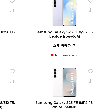
46
990 ₽.
46
990 ₽.
990 ₽.
990 ₽.
8/256 ГБ,
Samsung Galaxy S25 FE 8/512 ГБ,
Iceblue (голубой)
49 990
₽
Нет в наличии
ении
Узнать о поступлении
/512 ГБ,
Samsung Galaxy S25 FE 8/512 ГБ,
й)
White (белый)