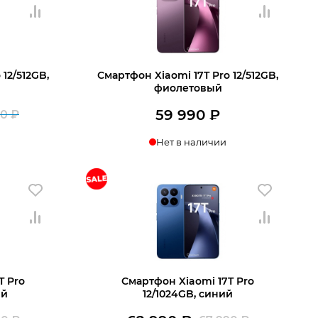
990 ₽.
990 ₽.
12/512GB,
Смартфон Xiaomi 17T Pro 12/512GB,
фиолетовый
59 990
₽
90
₽
Первоначальная
Текущая
Нет в наличии
цена
цена:
составляла
57
Узнать о поступлении
 корзину
59
490 ₽.
990 ₽.
T Pro
Смартфон Xiaomi 17T Pro
ый
12/1024GB, синий