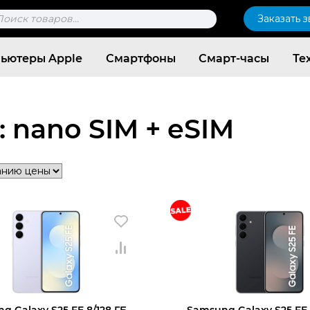
к
Заказать 
ров
ьютеры Apple
Смартфоны
Смарт-часы
Те
: nano SIM + eSIM
Согласен c
политикой конфиденциальности
g Galaxy S25 FE 8/128 ГБ,
Samsung Galaxy S25 FE 8