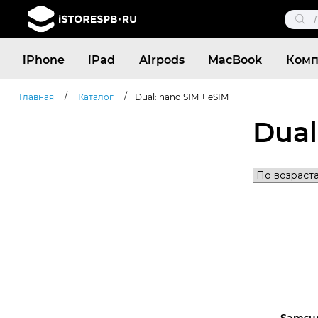
Поис
това
Поиск
iPhone
iPad
Airpods
MacBook
Комп
товаров
/
/
Главная
Каталог
Dual: nano SIM + eSIM
Dual
Samsun