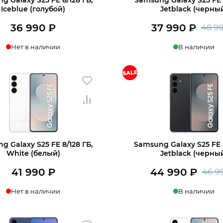
Iceblue (голубой)
Jetblack (черны
36 990
₽
37 990
₽
48 9
Нет в наличии
В наличии
+7 812 318-40-14
нать о поступлении
Купить в 1 клик
В
(c 10:00 до 21:00, без выходных)
g Galaxy S25 FE 8/128 ГБ,
Samsung Galaxy S25 FE 
White (белый)
Jetblack (черны
41 990
₽
44 990
₽
46 9
Нет в наличии
В наличии
нать о поступлении
Купить в 1 клик
В