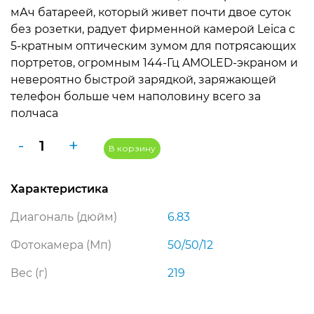
цена
цена:
мАч батареей, который живет почти двое суток
составляла
50
без розетки, радует фирменной камерой Leica с
5-кратным оптическим зумом для потрясающих
55
990 ₽.
портретов, огромным 144-Гц AMOLED-экраном и
990 ₽.
невероятно быстрой зарядкой, заряжающей
телефон больше чем наполовину всего за
полчаса
Количество
-
+
В корзину
товара
Смартфон
Характеристика
Xiaomi
17T
Диагональ (дюйм)
6.83
Pro
12/256GB,
Фотокамера (Мп)
50/50/12
фиолетовый
Вес (г)
219