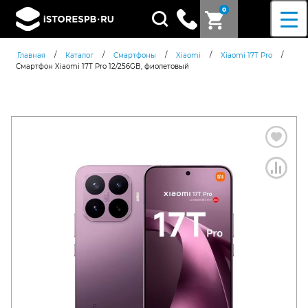
0
Поиск
товаров
/
/
/
/
/
Главная
Каталог
Смартфоны
Xiaomi
Xiaomi 17T Pro
Смартфон Xiaomi 17T Pro 12/256GB, фиолетовый
Согласен c
политикой