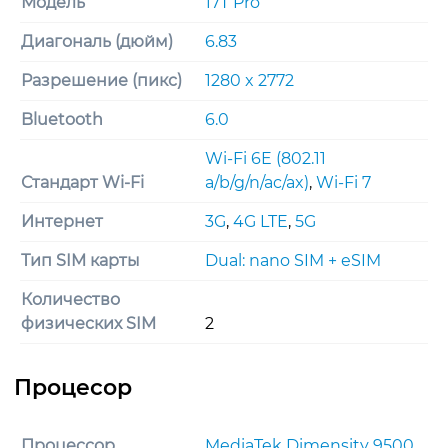
Модель
17T Pro
Диагональ (дюйм)
6.83
Разрешение (пикс)
1280 x 2772
Bluetooth
6.0
Wi-Fi 6E (802.11
Стандарт Wi-Fi
a/b/g/n/ac/ax)
,
Wi-Fi 7
Интернет
3G
,
4G LTE
,
5G
Тип SIM карты
Dual: nano SIM + eSIM
Количество
физических SIM
2
Процессор
MediaTek Dimensity 9500