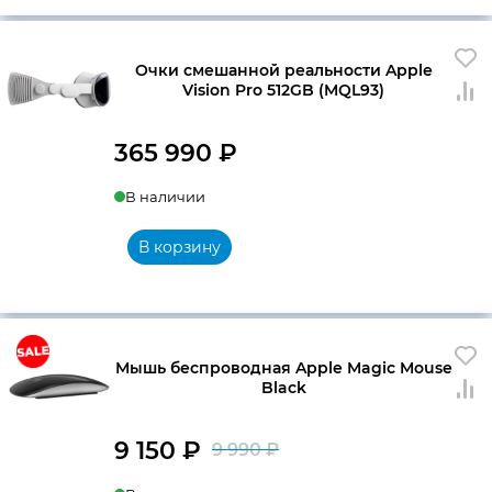
Очки смешанной реальности Apple
Vision Pro 512GB (MQL93)
365 990
₽
В наличии
В корзину
Мышь беспроводная Apple Magic Mouse
Black
9 150
₽
9 990
₽
Первоначальна
Текущая