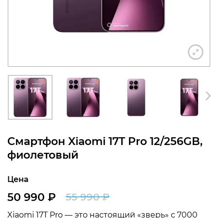
конфиденциальности
+7 812 318-40-14
(c 10:00 до 21:00, без
выходных)
Смартфон Xiaomi 17T Pro 12/256GB,
фиолетовый
Цена
50 990
₽
55 990
₽
Первоначальная
Текущая
Xiaomi 17T Pro — это настоящий «зверь» с 7000