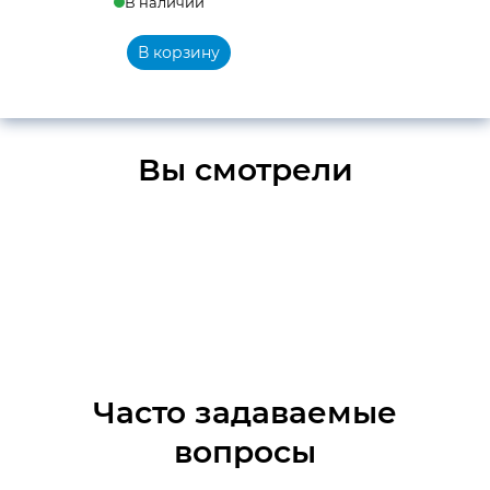
В наличии
цена
цена:
составляла
9
В корзину
9
150 ₽.
990 ₽.
Вы смотрели
Часто задаваемые
вопросы