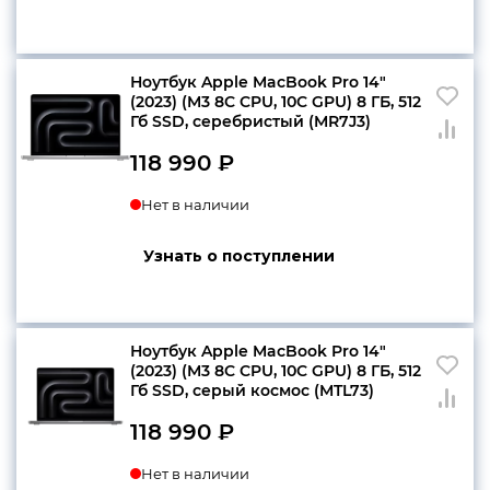
105
990 ₽.
990 ₽.
конфиденциальности
Ноутбук Apple MacBook Pro 14″
(2023) (M3 8C CPU, 10C GPU) 8 ГБ, 512
Гб SSD, серебристый (MR7J3)
118 990
₽
+7 812 318-40-14
(c 10:00 до 21:00, без
Нет в наличии
выходных)
Узнать о поступлении
Ноутбук Apple MacBook Pro 14″
(2023) (M3 8C CPU, 10C GPU) 8 ГБ, 512
Гб SSD, серый космос (MTL73)
118 990
₽
Нет в наличии