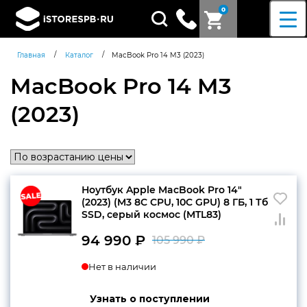
0
Поиск
товаров
/
/
Главная
Каталог
MacBook Pro 14 M3 (2023)
MacBook Pro 14 M3
(2023)
Ноутбук Apple MacBook Pro 14″
(2023) (M3 8C CPU, 10C GPU) 8 ГБ, 1 Тб
SSD, серый космос (MTL83)
94 990
₽
105 990
₽
Первоначаль
Текущая
Нет в наличии
цена
цена:
составляла
94
Узнать о поступлении
Согласен c
политикой