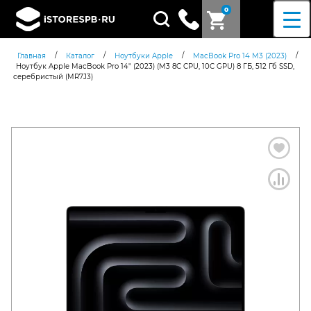
0
Поиск
товаров
/
/
/
/
Главная
Каталог
Ноутбуки Apple
MacBook Pro 14 М3 (2023)
Ноутбук Apple MacBook Pro 14″ (2023) (M3 8C CPU, 10C GPU) 8 ГБ, 512 Гб SSD,
серебристый (MR7J3)
Согласен c
политикой