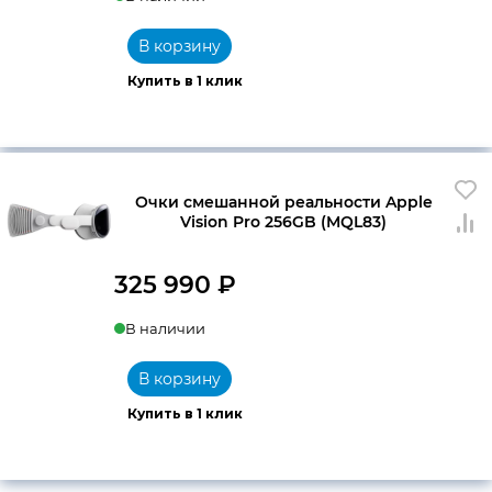
цена
цена:
составляла
9
В корзину
9
150 ₽.
Купить в 1 клик
990 ₽.
Очки смешанной реальности Apple
Vision Pro 256GB (MQL83)
325 990
₽
В наличии
В корзину
Купить в 1 клик