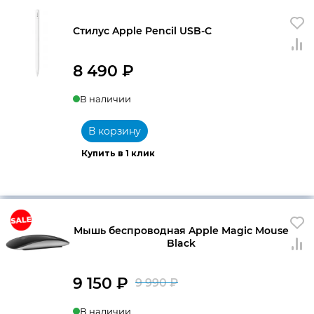
Стилус Apple Pencil USB-C
8 490
₽
В наличии
В корзину
Купить в 1 клик
Мышь беспроводная Apple Magic Mouse
Black
9 150
₽
9 990
₽
Первоначальна
Текущая
В наличии