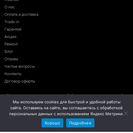
О нас
Оплата и доставка
Trade-in
Гарантия
Акции
Ремонт
Блог
Отзывы
Частые вопросы
Контакты
Договор оферты
* Фирма-производитель оставляет за собой право на внесение изменений в
программное обеспечение, дизайн и комплектацию приборов без
Мы используем cookies для быстрой и удобной работы
предварительного уведомления. Во избежание недоразумений при покупке
сайта. Оставаясь на сайте, вы соглашаетесь с обработкой
приборов уточняйте информацию о комплектации, наличию и цене у
продавцов. Вся информация на сайте носит справочный характер и не
персональных данных с использованием Яндекс Метрики.
является публичной офертой.
Хорошо
Подробнее