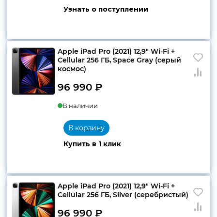
составляла
94
Узнать о поступлении
105
990 ₽.
990 ₽.
Apple iPad Pro (2021) 12,9″ Wi-Fi +
Cellular 256 ГБ, Space Gray (серый
космос)
96 990
₽
В наличии
В корзину
Купить в 1 клик
Apple iPad Pro (2021) 12,9″ Wi-Fi +
Cellular 256 ГБ, Silver (серебристый)
96 990
₽