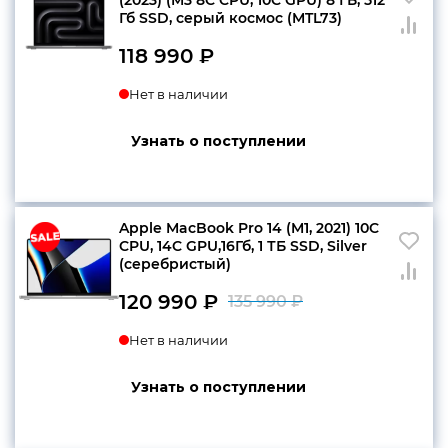
Гб SSD, серый космос (MTL73)
118 990
₽
Нет в наличии
Узнать о поступлении
Apple MacBook Pro 14 (M1, 2021) 10C
CPU, 14C GPU,16Гб, 1 ТБ SSD, Silver
(серебристый)
120 990
₽
135 990
₽
Первоначаль
Текущая
Нет в наличии
цена
цена:
составляла
120
Узнать о поступлении
135
990 ₽.
990 ₽.