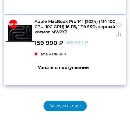
Apple MacBook Pro 14″ (2024) (M4 10C
CPU, 10C GPU) 16 ГБ, 1 Тб SSD, черный
космос MW2X3
159 990
₽
165 990
₽
Первоначаль
Текущая
Нет в наличии
цена
цена:
составляла
159
Узнать о поступлении
165
990 ₽.
990 ₽.
Загрузить еще