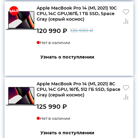
Apple MacBook Pro 14 (M1, 2021) 10C
CPU, 14C GPU,16Гб, 1 ТБ SSD, Space
Gray (серый космос)
120 990
₽
135 990
₽
Первоначаль
Текущая
Нет в наличии
цена
цена:
составляла
120
Узнать о поступлении
135
990 ₽.
990 ₽.
Apple MacBook Pro 14 (M1, 2021) 8C
CPU, 14C GPU, 16Гб, 512 ГБ SSD, Space
Gray (серый космос)
125 990
₽
Нет в наличии
Узнать о поступлении