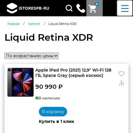
0
Поиск
товаров
/
/
Главная
Каталог
Liquid Retina XDR
Liquid Retina XDR
Apple iPad Pro (2021) 12,9″ Wi-Fi 128
ГБ, Space Gray (серый космос)
90 990
₽
В наличии
В корзину
Купить в 1 клик
Согласен c
политикой