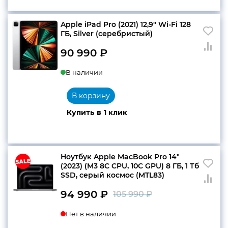
Apple iPad Pro (2021) 12,9″ Wi-Fi 128
конфиденциальности
ГБ, Silver (серебристый)
90 990
₽
В наличии
+7 812 318-40-14
(c 10:00 до 21:00, без
В корзину
выходных)
Купить в 1 клик
Ноутбук Apple MacBook Pro 14″
(2023) (M3 8C CPU, 10C GPU) 8 ГБ, 1 Тб
SSD, серый космос (MTL83)
94 990
₽
105 990
₽
Первоначаль
Текущая
Нет в наличии
цена
цена: