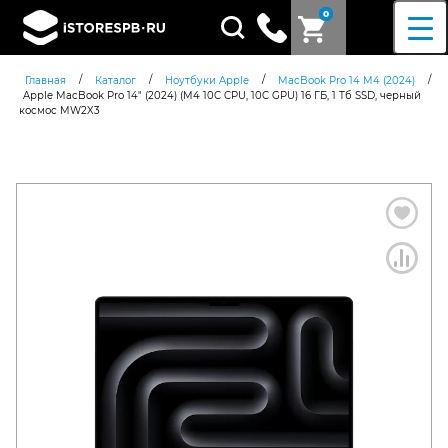
0
Поиск
товаров
/
/
/
/
Главная
Каталог
Ноутбуки Apple
MacBook Pro 14 M4 (2024)
Apple MacBook Pro 14″ (2024) (M4 10C CPU, 10C GPU) 16 ГБ, 1 Тб SSD, черный
космос MW2X3
Согласен c
политикой