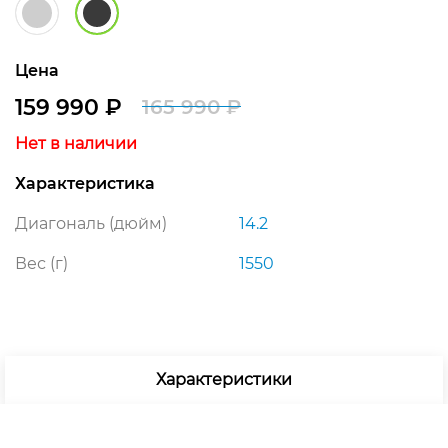
Цена
159 990
₽
165 990
₽
Первоначальная
Текущая
Нет в наличии
цена
цена:
Характеристика
составляла
159
165
990 ₽.
Диагональ (дюйм)
14.2
990 ₽.
Вес (г)
1550
Характеристики