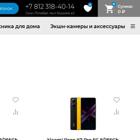
0
+7 812 318-40-14
0
Сумма:
звонок
0
₽
Санкт-Петербург, пр-кт Бакунина, д.5
хника для дома
Экшн-камеры и аксессуары
 8/256Gb
Xiaomi Poco X7 Pro 5G 8/256Gb