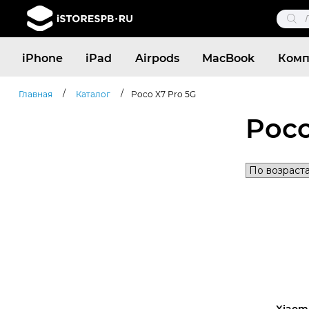
Поис
това
Поиск
iPhone
iPad
Airpods
MacBook
Комп
товаров
/
/
Главная
Каталог
Poco X7 Pro 5G
Poco
Xiaomi