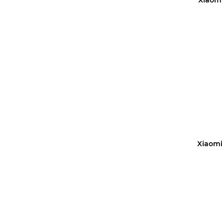
Уз
Xiaomi
Уз