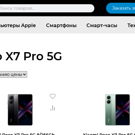
к
Заказать 
ров
ьютеры Apple
Смартфоны
Смарт-часы
Те
 X7 Pro 5G
Согласен c
политикой конфиденциальности
 Poco X7 Pro 5G 8/256Gb
Xiaomi Poco X7 Pro 5G