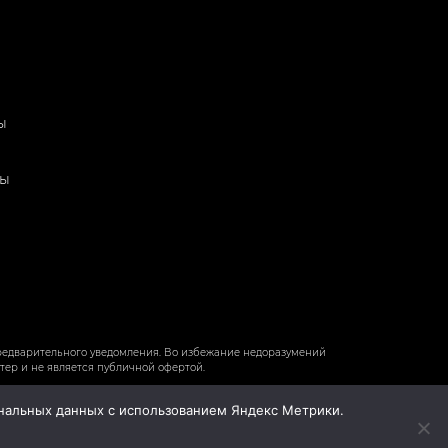
ы
ты
редварительного уведомления. Во избежание недоразумений
ер и не является публичной офертой.
сональных данных с использованием Яндекс Метрики.