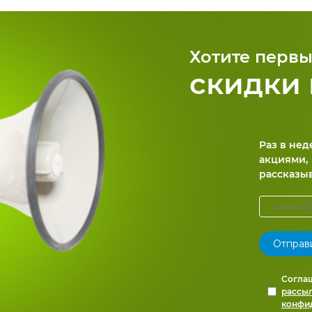
Хотите первы
скидки 
Раз в не
акциями,
рассказы
Согла
рассы
конфи