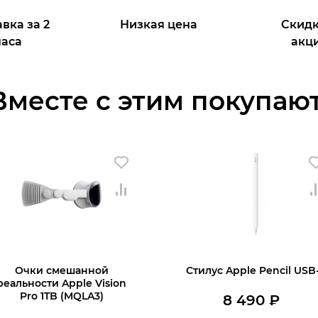
вка за 2
Низкая цена
Скидк
часа
акц
Вместе с этим покупают
Очки смешанной
Стилус Apple Pencil USB
реальности Apple Vision
Pro 1TB (MQLA3)
8 490
₽