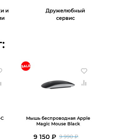
и и
Дружелюбный
ии
сервис
:
-C
Мышь беспроводная Apple
Magic Mouse Black
9 150
₽
9 990
₽