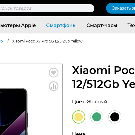
к
Заказать 
ров
ьютеры Apple
Смартфоны
Смарт-часы
Те
/
ro
Xiaomi Poco X7 Pro 5G 12/512Gb Yellow
Xiaomi Poc
12/512Gb Y
Цвет:
Желтый
Согласен c
политикой конфиденциальности
Цена