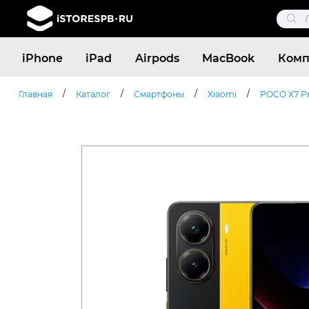
Поис
това
Поиск
iPhone
iPad
Airpods
MacBook
Комп
товаров
/
/
/
/
Главная
Каталог
Смартфоны
Xiaomi
POCO X7 P