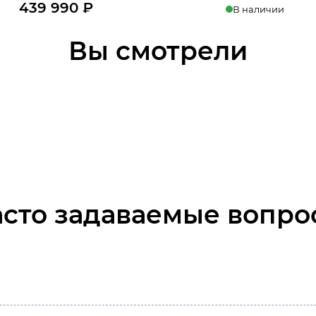
439 990
₽
В наличии
Нет в наличии
Вы смотрели
В корзину
асто задаваемые вопро