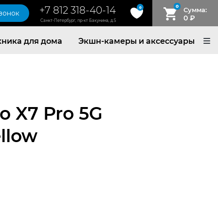
0
+7 812 318-40-14
0
Сумма:
звонок
0
₽
Санкт-Петербург, пр-кт Бакунина, д.5
хника для дома
Экшн-камеры и аксессуары
o X7 Pro 5G
ellow