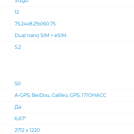
512gb
12
75.24х8.29х160.75
Dual nano SIM + eSIM
5.2
50
A-GPS, BeiDou, Galileo, GPS, ГЛОНАСС
Да
6.67"
2712 x 1220