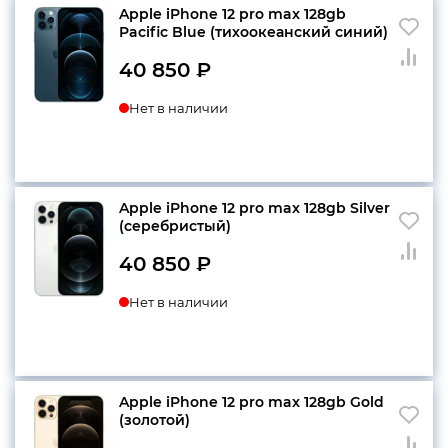
Apple iPhone 12 pro max 128gb
Pacific Blue (тихоокеанский синий)
конфиденциальности
40 850
₽
Нет в наличии
+7 812 318-40-14
(c 10:00 до 21:00, без
выходных)
Apple iPhone 12 pro max 128gb Silver
(серебристый)
40 850
₽
Нет в наличии
Apple iPhone 12 pro max 128gb Gold
(золотой)