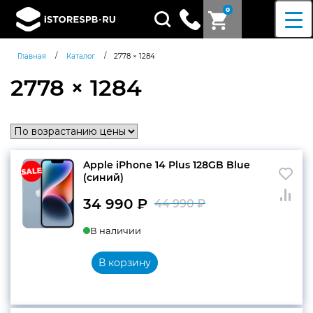
0
Поиск
товаров
/
/
Главная
Каталог
2778 × 1284
2778 × 1284
Apple iPhone 14 Plus 128GB Blue
(синий)
34 990
₽
44 990
₽
Первоначальн
Текущая
В наличии
цена
цена:
составляла
34
В корзину
44
990 ₽.
990 ₽.
Согласен c
политикой