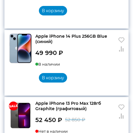
В корзину
Apple iPhone 14 Plus 256GB Blue
(синий)
49 990
₽
В наличии
В корзину
Apple iPhone 13 Pro Max 128гб
Graphite (графитовый)
52 450
₽
52 850
₽
Первоначальн
Текущая
Нет в наличии
цена
цена: