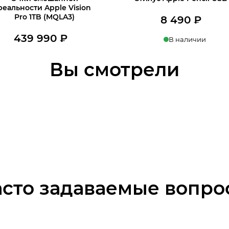
реальности Apple Vision
Pro 1TB (MQLA3)
8 490
₽
льная
439 990
₽
В наличии
Нет в наличии
Узнать о поступлении
Купить в 1 клик
Вы смотрели
В корзину
асто задаваемые вопро