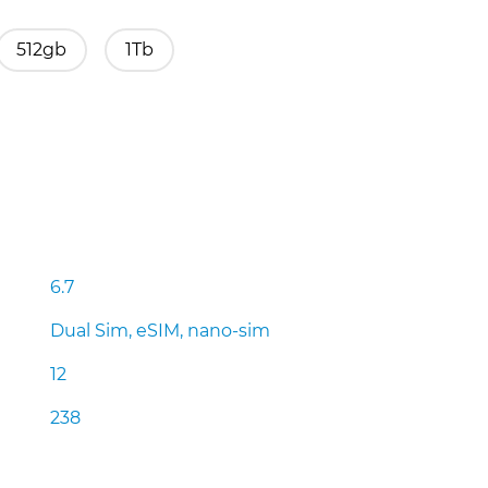
512gb
1Tb
6.7
Dual Sim, eSIM, nano-sim
12
238