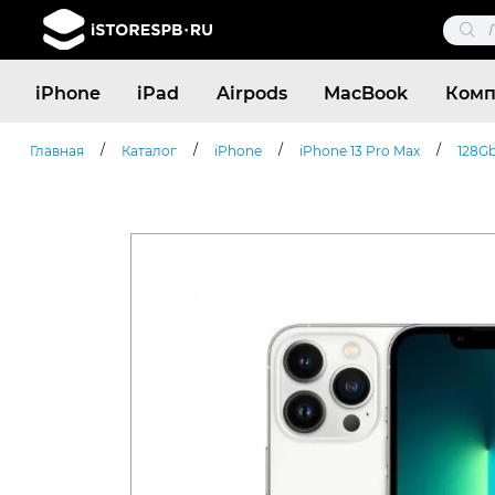
Поис
това
Поиск
iPhone
iPad
Airpods
MacBook
Комп
товаров
/
/
/
/
Главная
Каталог
iPhone
iPhone 13 Pro Max
128G