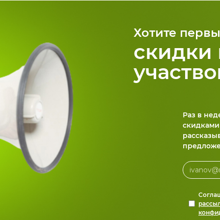
Хотите первы
скидки 
участво
Раз в не
скидками
рассказы
предложе
Согла
рассы
конфи