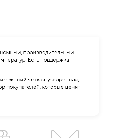
автономный, производительный
емператур. Есть поддержка
риложений четкая, ускоренная,
бор покупателей, которые ценят