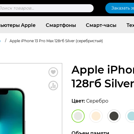
к
Заказать 
ров
ьютеры Apple
Смартфоны
Смарт-часы
Те
/
b
Apple iPhone 13 Pro Max 128гб Silver (серебристый)
Apple iPho
128гб Silv
Цвет:
Серебро
Согласен c
политикой конфиденциальности
Объем памяти