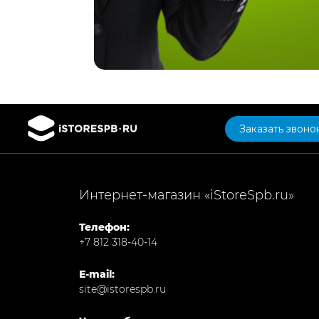
Заказать звоно
Интернет-магазин «iStoreSpb.ru»
Телефон:
+7 812 318-40-14
E-mail:
site@istorespb.ru