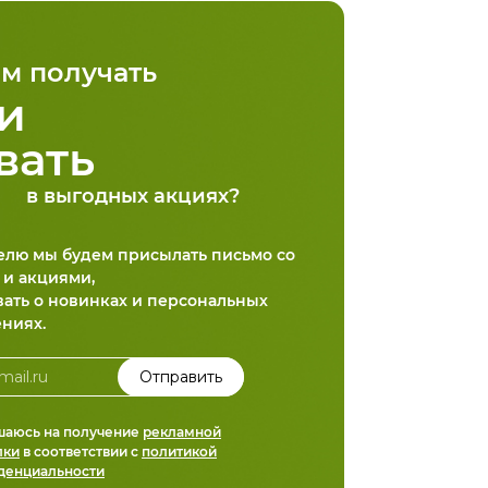
м получать
и
вать
в выгодных акциях?
делю мы будем присылать письмо со
 и акциями,
вать о новинках и персональных
ниях.
шаюсь на получение
рекламной
лки
в соответствии с
политикой
денциальности