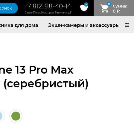
0
+7 812 318-40-14
0
Сумма:
звонок
0
₽
Санкт-Петербург, пр-кт Бакунина, д.5
хника для дома
Экшн-камеры и аксессуары
ne 13 Pro Max
er (серебристый)