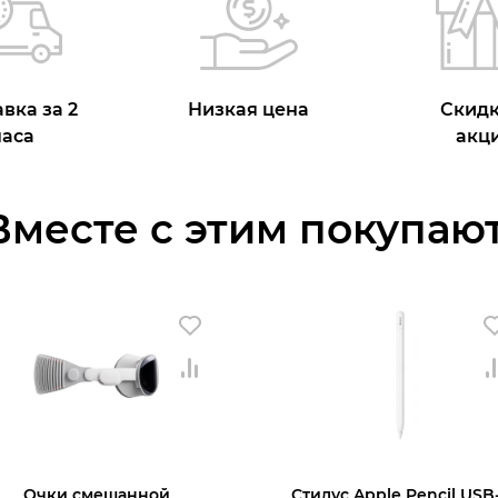
вка за 2
Низкая цена
Скидк
часа
акц
Вместе с этим покупают
Очки смешанной
Стилус Apple Pencil USB