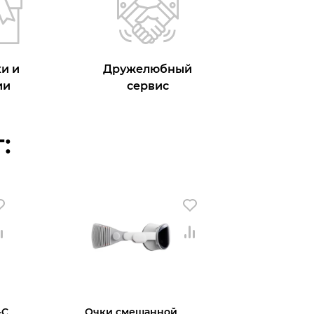
и и
Дружелюбный
ии
сервис
:
-C
Очки смешанной