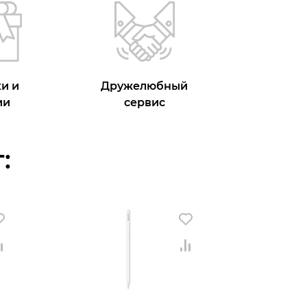
и и
Дружелюбный
ии
сервис
: