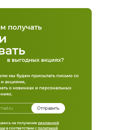
м получать
и
вать
в выгодных акциях?
делю мы будем присылать письмо со
 и акциями,
вать о новинках и персональных
ниях.
шаюсь на получение
рекламной
лки
в соответствии с
политикой