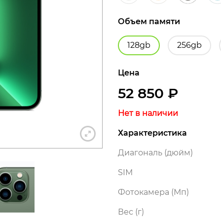
Объем памяти
128gb
256gb
+7 812 318-40-14
Цена
(c 10:00 до 21:00, без выходных)
52 850
₽
Нет в наличии
Характеристика
Диагональ (дюйм)
SIM
Фотокамера (Мп)
Вес (г)