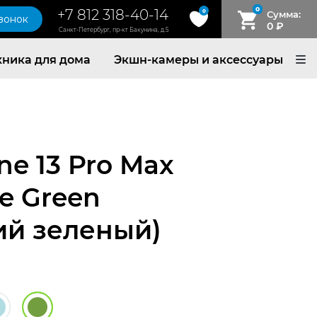
0
+7 812 318-40-14
0
Сумма:
звонок
0
₽
Санкт-Петербург, пр-кт Бакунина, д.5
хника для дома
Экшн-камеры и аксессуары
ne 13 Pro Max
ne Green
ий зеленый)