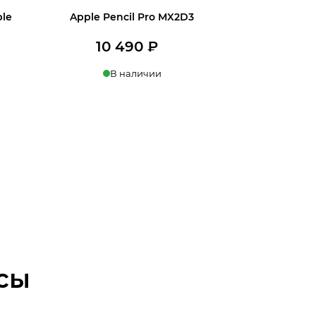
le
Apple Pencil Pro MX2D3
10 490
₽
ервоначальная
екущая
В наличии
ена
на:
В корзину
ставляла
0 ₽.
0 ₽.
сы