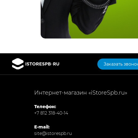
Заказать звоно
Интернет-магазин «iStoreSpb.ru»
Телефон:
+7 812 318-40-14
E-mail:
site@istorespb.ru