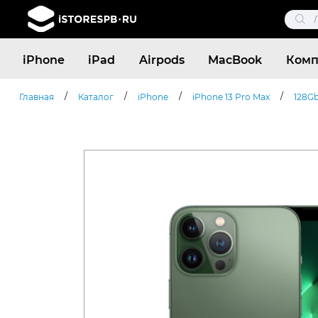
Поис
това
Поиск
iPhone
iPad
Airpods
MacBook
Комп
товаров
/
/
/
/
Главная
Каталог
iPhone
iPhone 13 Pro Max
128G