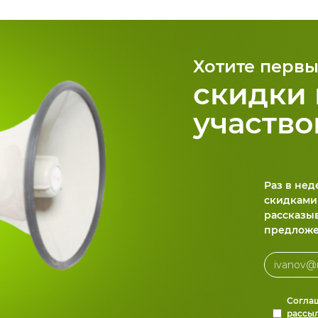
Хотите первы
скидки 
участво
Раз в не
скидками
рассказы
предложе
Согла
рассы