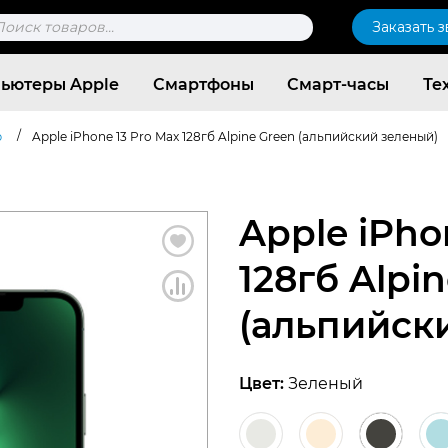
к
Заказать 
ров
ьютеры Apple
Смартфоны
Смарт-часы
Те
/
b
Apple iPhone 13 Pro Max 128гб Alpine Green (альпийский зеленый)
Apple iPho
128гб Alpi
(альпийск
Цвет:
Зеленый
Согласен c
политикой конфиденциальности