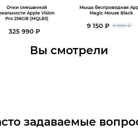
Очки смешанной
Мышь беспроводная App
реальности Apple Vision
Magic Mouse Black
Pro 256GB (MQL83)
9 150
₽
9 990
₽
П
Т
325 990
₽
В наличии
ц
це
В наличии
В корзину
Вы смотрели
В корзину
со
9
9
15
99
асто задаваемые вопро