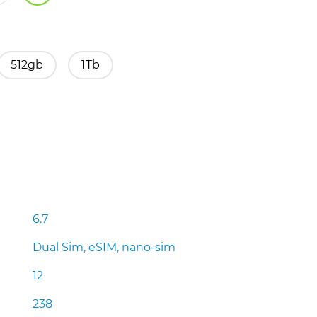
512gb
1Tb
6.7
Dual Sim, eSIM, nano-sim
12
238