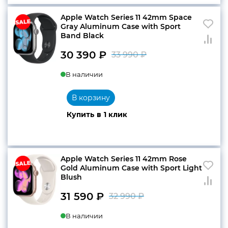
Apple Watch Series 11 42mm Space
Gray Aluminum Case with Sport
конфиденциальности
Band Black
30 390
₽
33 990
₽
Первоначальн
Текущая
В наличии
цена
цена:
+7 812 318-40-14
составляла
30
(c 10:00 до 21:00, без
В корзину
выходных)
33
390 ₽.
Купить в 1 клик
990 ₽.
Apple Watch Series 11 42mm Rose
Gold Aluminum Case with Sport Light
Blush
31 590
₽
32 990
₽
Первоначальн
Текущая
В наличии
цена
цена: