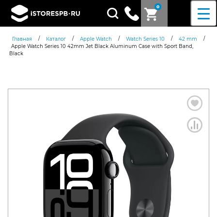
0
Поиск
товаров
/
/
/
/
/
Главная
Каталог
Apple Watch
Watch Series 10
42 mm
Apple Watch Series 10 42mm Jet Black Aluminum Case with Sport Band,
Black
Согласен c
политикой