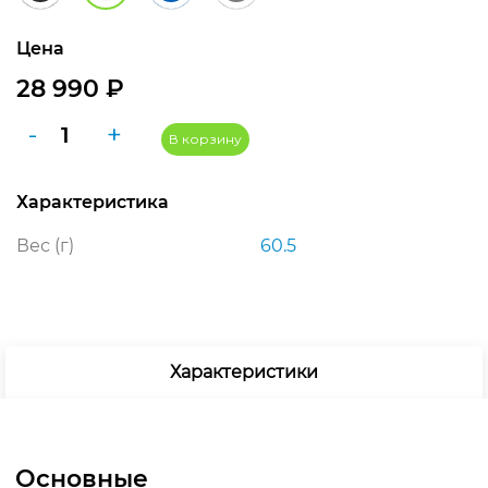
Цена
28 990
₽
Количество
-
+
В корзину
товара
Samsung
Характеристика
Galaxy
Watch
Вес (г)
60.5
Ultra
2025
LTE
47
мм
Характеристики
Titanium
White