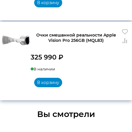
составляла
9
В корзину
9
150 ₽.
990 ₽.
Очки смешанной реальности Apple
Vision Pro 256GB (MQL83)
325 990
₽
В наличии
В корзину
Вы смотрели