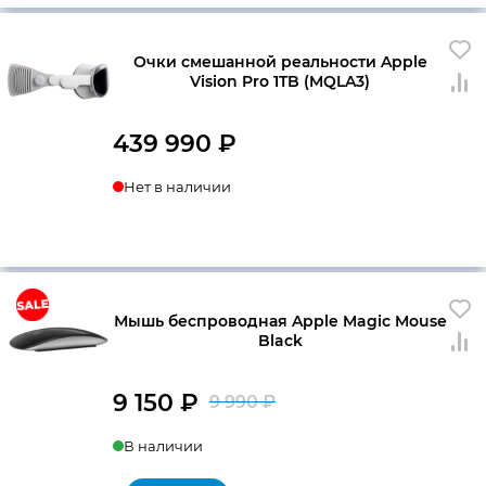
Очки смешанной реальности Apple
Vision Pro 1TB (MQLA3)
439 990
₽
Нет в наличии
Мышь беспроводная Apple Magic Mouse
Black
9 150
₽
9 990
₽
Первоначальна
Текущая
В наличии
цена
цена: