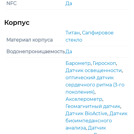
NFC
Да
Титан
,
Сапфировое
Материал корпуса
стекло
Водонепроницаемость
Да
Барометр
,
Гироскоп
,
Датчик освещенности
,
оптический датчик
сердечного ритма (3‑го
поколения)
,
Акселерометр
,
Геомагнитный датчик
,
Датчик BioActive
,
Датчик
биоимпедансного
анализа
,
Датчик