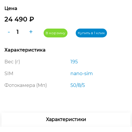
Цена
24 490
₽
Количество
-
+
В корзину
Купить в 1 клик
товара
Samsung
Характеристика
Galaxy
A36
Вес (г)
195
5G
12/256
SIM
nano-sim
ГБ,
Фотокамера (Мп)
50/8/5
лаймовый
Характеристики