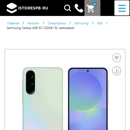
0
Поиск
товаров
/
/
/
/
/
Главная
Каталог
Смартфоны
Samsung
A36
Samsung Galaxy A36 5G 12/256 ГБ, лаймовый
Согласен c
политикой