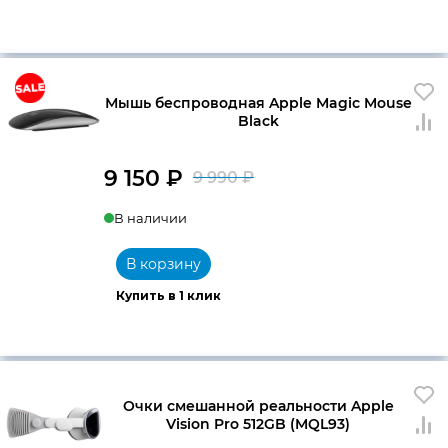
Мышь беспроводная Apple Magic Mouse
Black
9 150
₽
9 990
₽
Первоначальна
Текущая
В наличии
цена
цена:
составляла
9
В корзину
9
150 ₽.
Купить в 1 клик
990 ₽.
Очки смешанной реальности Apple
Vision Pro 512GB (MQL93)