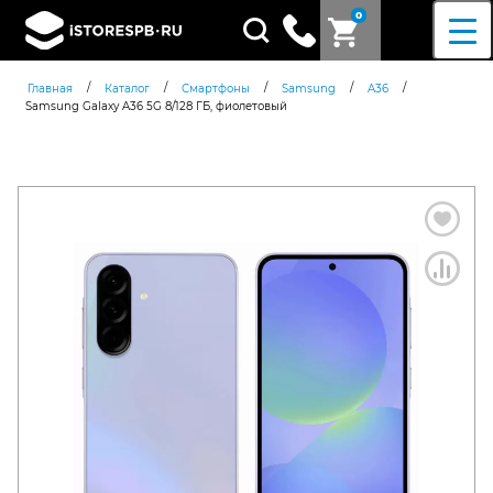
0
Поиск
товаров
/
/
/
/
/
Главная
Каталог
Смартфоны
Samsung
A36
Samsung Galaxy A36 5G 8/128 ГБ, фиолетовый
Согласен c
политикой