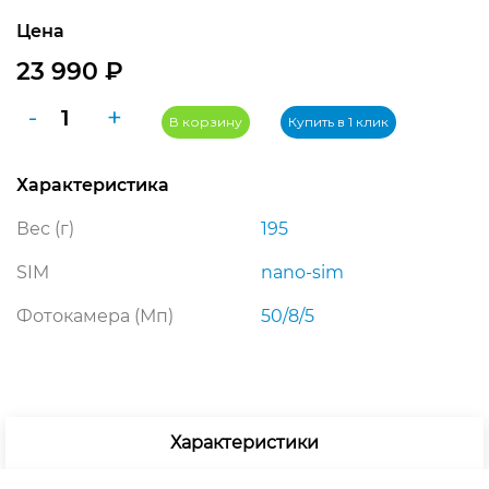
Цена
23 990
₽
Количество
-
+
В корзину
Купить в 1 клик
товара
Samsung
Характеристика
Galaxy
A36
Вес (г)
195
5G
8/128
SIM
nano-sim
ГБ,
Фотокамера (Мп)
50/8/5
фиолетовый
Характеристики