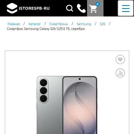
0
Поиск
товаров
/
/
/
/
/
Главная
Каталог
Смартфоны
Samsung
S26
Смартфон Samsung Galaxy S26 12/512 Гб, серебро
Согласен c
политикой