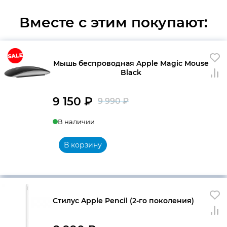
Вместе с этим покупают:
Мышь беспроводная Apple Magic Mouse
Black
9 150
₽
9 990
₽
Первоначальна
Текущая
В наличии
цена
цена:
составляла
9
В корзину
9
150 ₽.
990 ₽.
Стилус Apple Pencil (2-го поколения)