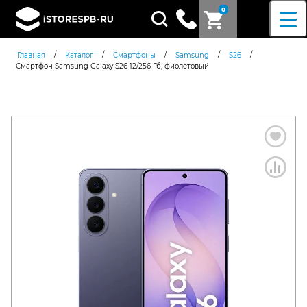
0
Поиск
товаров
/
/
/
/
/
Главная
Каталог
Смартфоны
Samsung
S26
Смартфон Samsung Galaxy S26 12/256 Гб, фиолетовый
Согласен c
политикой