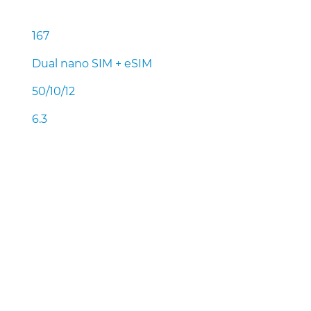
167
Dual nano SIM + eSIM
50/10/12
6.3