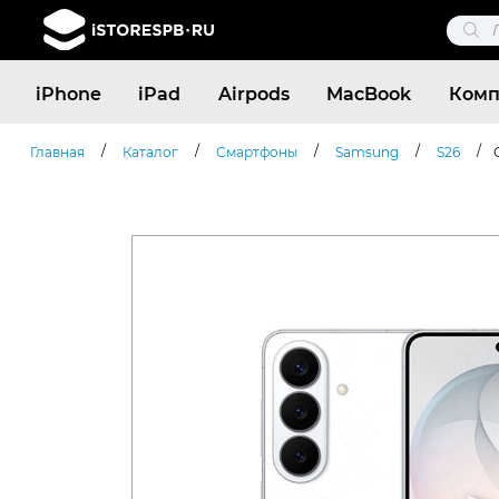
Поис
това
Поиск
iPhone
iPad
Airpods
MacBook
Комп
товаров
/
/
/
/
/
Главная
Каталог
Смартфоны
Samsung
S26