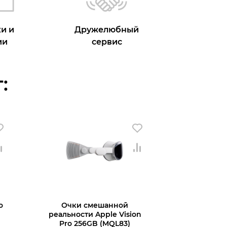
и и
Дружелюбный
ии
сервис
:
о
Очки смешанной
реальности Apple Vision
Pro 256GB (MQL83)