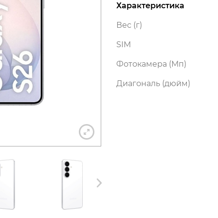
Характеристика
Вес (г)
SIM
+7 812 318-40-14
Фотокамера (Мп)
(c 10:00 до 21:00, без выходных)
Диагональ (дюйм)