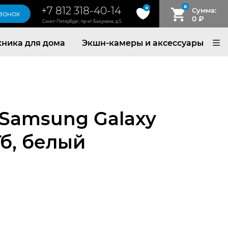
0
+7 812 318-40-14
0
Сумма:
звонок
0
₽
Санкт-Петербург, пр-кт Бакунина, д.5
хника для дома
Экшн-камеры и аксессуары
Samsung Galaxy
Гб, белый