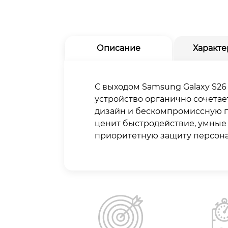
Описание
Характе
С выходом Samsung Galaxy S2
устройство органично сочета
дизайн и бескомпромиссную п
ценит быстродействие, умные
приоритетную защиту персон