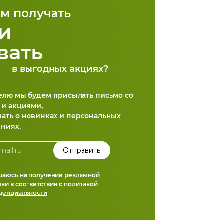
м получать
и
вать
в выгодных акциях?
делю мы будем присылать письмо со
 и акциями,
вать о новинках и персональных
ниях.
шаюсь на получение
рекламной
лки
в соответствии с
политикой
денциальности