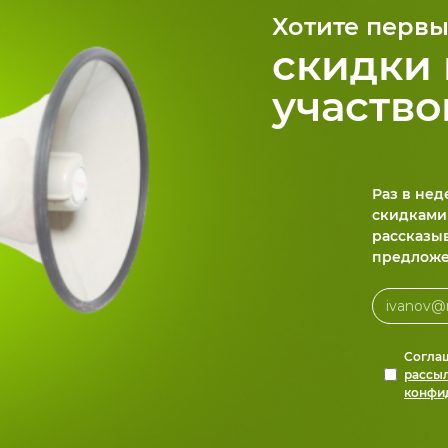
Хотите первы
скидки 
участво
Раз в не
скидками
рассказы
предложе
Согла
рассы
конфи