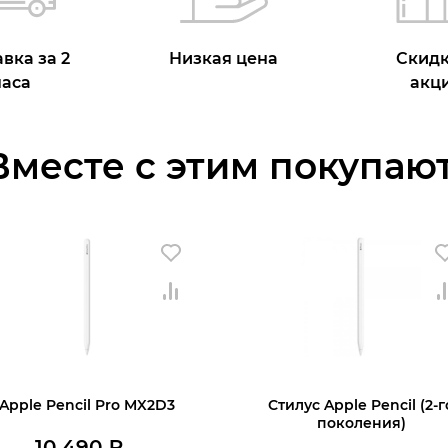
вка за 2
Низкая цена
Скидк
часа
акц
Вместе с этим покупают
Apple Pencil Pro MX2D3
Стилус Apple Pencil (2-г
поколения)
10 490
₽