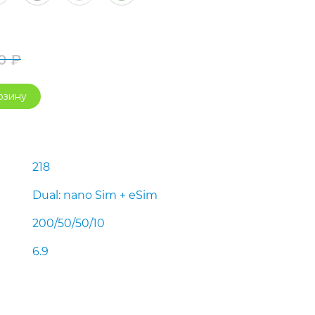
90
₽
Первоначальная
Текущая
рзину
цена
цена:
составляла
65
68
490 ₽.
218
990 ₽.
Dual: nano Sim + eSim
200/50/50/10
6.9