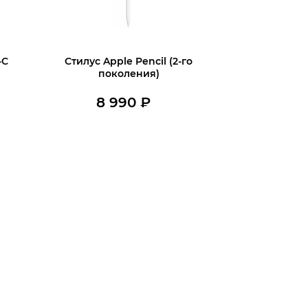
-C
Стилус Apple Pencil (2-го
поколения)
8 990
₽
В наличии
В корзину