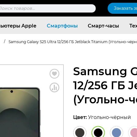
к
Заказать 
ров
ьютеры Apple
Смартфоны
Смарт-часы
Те
/
Samsung Galaxy S25 Ultra 12/256 ГБ Jetblack Titanium (Угольно-чёр
Samsung Ga
12/256 ГБ 
(Угольно-
Цвет:
Угольно-чёрный
Согласен c
политикой конфиденциальности