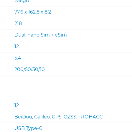
256gb
77.6 x 162.8 x 8.2
218
Dual: nano Sim + eSim
12
5.4
200/50/50/10
12
BeiDou, Galileo, GPS, QZSS, ГЛОНАСС
USB Type-C