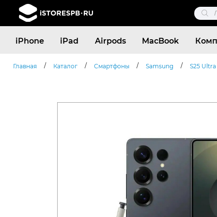
Поис
това
Поиск
iPhone
iPad
Airpods
MacBook
Комп
товаров
/
/
/
/
Главная
Каталог
Смартфоны
Samsung
S25 Ultra