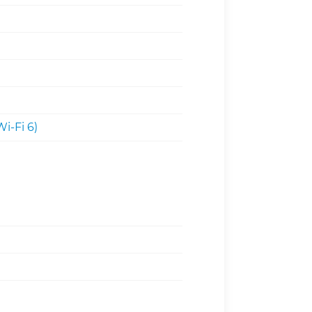
Wi-Fi 6)