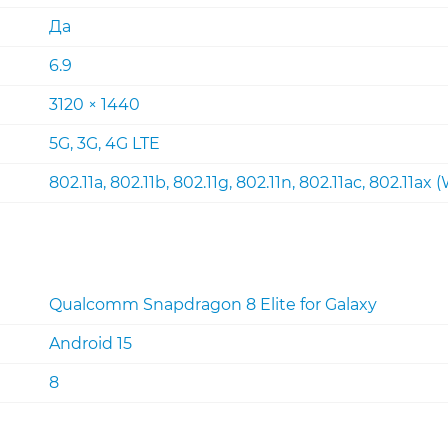
Да
6.9
3120 × 1440
5G, 3G, 4G LTE
802.11a, 802.11b, 802.11g, 802.11n, 802.11ac, 802.11ax (
Qualcomm Snapdragon 8 Elite for Galaxy
Android 15
8