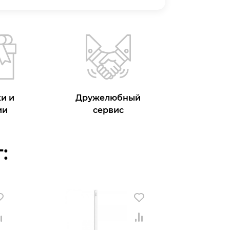
и и
Дружелюбный
ии
сервис
: