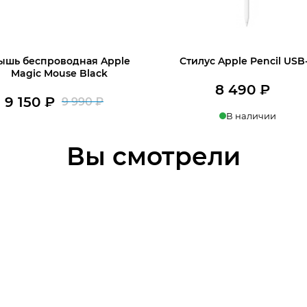
ышь беспроводная Apple
Стилус Apple Pencil USB
Magic Mouse Black
8 490
₽
9 150
₽
9 990
₽
Первоначальная
Текущая
В наличии
В наличии
цена
цена:
В корзину
Вы смотрели
В корзину
составляла
9
9
150 ₽.
990 ₽.