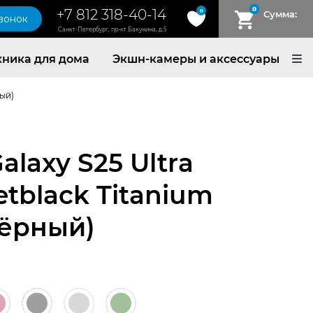
0
+7 812 318-40-14
0
Сумма:
звонок
Санкт-Петербург, пр-кт Бакунина, д.5
хника для дома
Экшн-камеры и аксессуары
ный)
laxy S25 Ultra
Jetblack Titanium
чёрный)