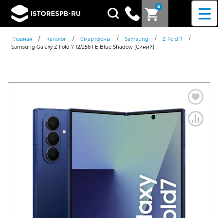
0
Поиск
товаров
/
/
/
/
/
Главная
Каталог
Смартфоны
Samsung
Z Fold 7
Samsung Galaxy Z Fold 7 12/256 ГБ Blue Shadow (Синий)
Согласен c
политикой