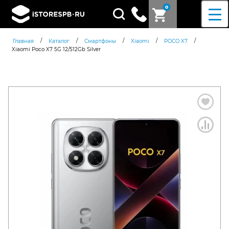
0
Поиск
товаров
/
/
/
/
/
Главная
Каталог
Смартфоны
Xiaomi
POCO X7
Xiaomi Poco X7 5G 12/512Gb Silver
Согласен c
политикой