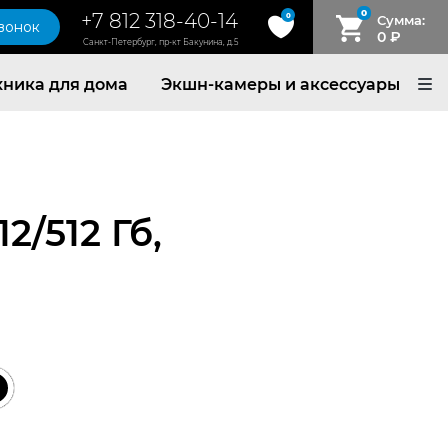
0
+7 812 318-40-14
0
Сумма:
звонок
0
₽
Санкт-Петербург, пр-кт Бакунина, д.5
хника для дома
Экшн-камеры и аксессуары
12/512 Гб,