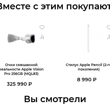
Вместе с этим покупают
Очки смешанной
Стилус Apple Pencil (2-г
реальности Apple Vision
поколения)
Pro 256GB (MQL83)
8 990
₽
льная
325 990
₽
В наличии
В наличии
В корзину
Вы смотрели
В корзину