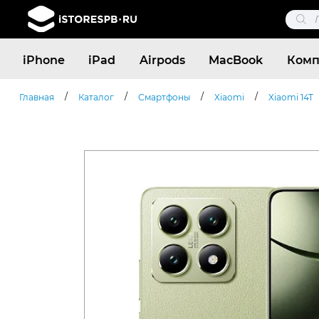
Поис
това
Поиск
iPhone
iPad
Airpods
MacBook
Комп
товаров
/
/
/
/
Главная
Каталог
Смартфоны
Xiaomi
Xiaomi 14T