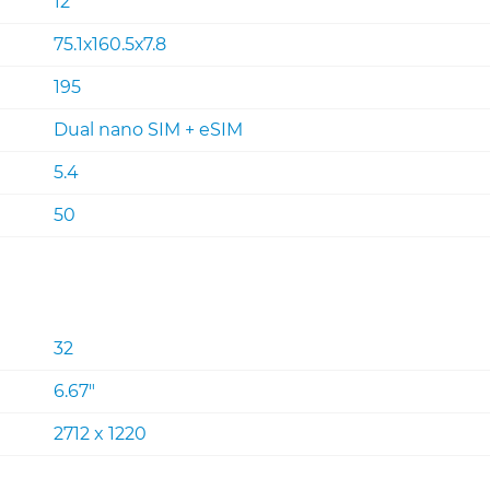
12
75.1х160.5х7.8
195
Dual nano SIM + eSIM
5.4
50
32
6.67"
2712 x 1220