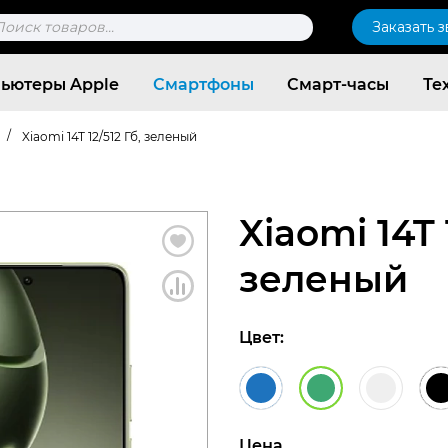
к
Заказать 
ров
ьютеры Apple
Смартфоны
Смарт-часы
Те
/
Xiaomi 14T 12/512 Гб, зеленый
Xiaomi 14T 
зеленый
Цвет:
Согласен c
политикой конфиденциальности
Цена