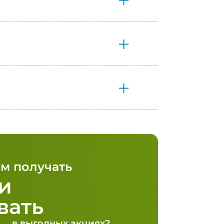
м получать
и
вать
в выгодных акциях?