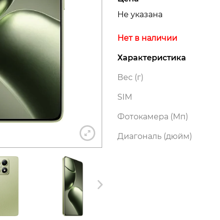
Не указана
Нет в наличии
+7 812 318-40-14
Характеристика
Вес (г)
(c 10:00 до 21:00, без выходных)
SIM
Фотокамера (Мп)
Диагональ (дюйм)