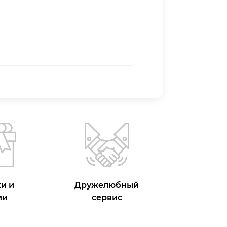
и и
Дружелюбный
ии
сервис