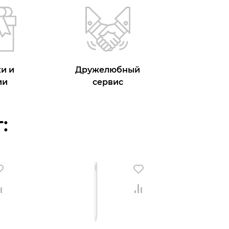
и и
Дружелюбный
ии
сервис
: