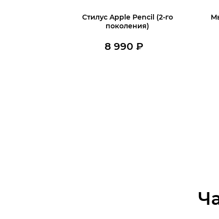
Стилус Apple Pencil (2-го
М
поколения)
8 990
₽
В наличии
В корзину
Ч