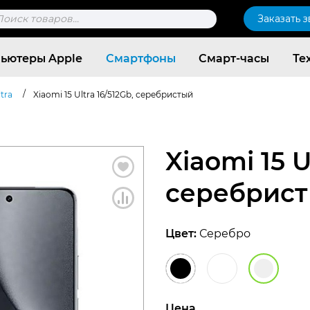
к
Заказать 
ров
ьютеры Apple
Смартфоны
Смарт-часы
Те
/
ltra
Xiaomi 15 Ultra 16/512Gb, серебристый
Xiaomi 15 U
серебрис
Цвет:
Серебро
Согласен c
политикой конфиденциальности
Цена