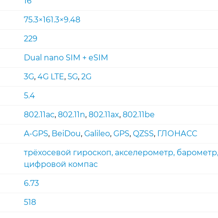
16
75.3×161.3×9.48
229
Dual nano SIM + eSIM
3G
,
4G LTE
,
5G
,
2G
5.4
802.11ac
,
802.11n
,
802.11ax
,
802.11be
A-GPS
,
BeiDou
,
Galileo
,
GPS
,
QZSS
,
ГЛОНАСС
трёхосевой гироскоп, акселерометр, барометр
цифровой компас
6.73
518