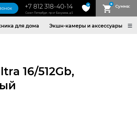
0
+7 812 318-40-14
0
Сумма:
звонок
Санкт-Петербург, пр-кт Бакунина, д.5
хника для дома
Экшн-камеры и аксессуары
ltra 16/512Gb,
тый