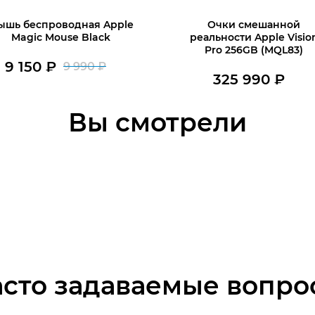
ышь беспроводная Apple
Очки смешанной
Magic Mouse Black
реальности Apple Visio
Pro 256GB (MQL83)
9 150
₽
9 990
₽
Первоначальная
Текущая
325 990
₽
В наличии
цена
цена:
В наличии
В корзину
Вы смотрели
В корзину
составляла
9
9
150 ₽.
990 ₽.
асто задаваемые вопро