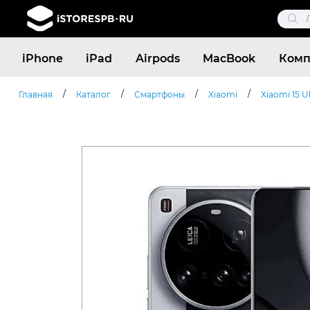
Поис
това
Поиск
iPhone
iPad
Airpods
MacBook
Комп
товаров
/
/
/
/
Главная
Каталог
Смартфоны
Xiaomi
Xiaomi 15 U