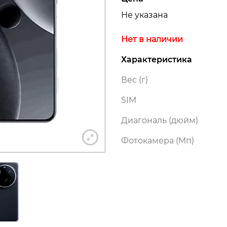
Не указана
Нет в наличии
+7 812 318-40-14
Характеристика
Вес (г)
(c 10:00 до 21:00, без выходных)
SIM
Диагональ (дюйм)
Фотокамера (Мп)